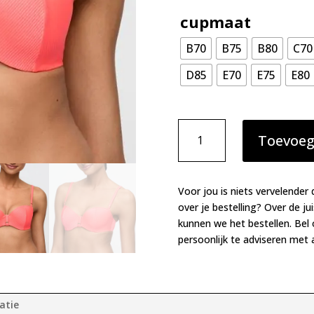
cupmaat
B70
B75
B80
C70
D85
E70
E75
E80
Marie
Toevoeg
Jo
Swim
Cassie
voorgevormde
Voor jou is niets vervelender 
bikinitop
over je bestelling? Over de ju
Neon
kunnen we het bestellen. Bel
Fiesta
persoonlijk te adviseren met a
aantal
atie