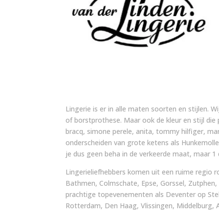
Lingerie is er in alle maten soorten en stijlen. W
of borstprothese. Maar ook de kleur en stijl die
bracq, simone perele, anita, tommy hilfiger, m
onderscheiden van grote ketens als Hunkemoller
je dus geen beha in de verkeerde maat, maar 1 d
Lingerieliefhebbers komen uit een ruime regio r
Bathmen, Colmschate, Epse, Gorssel, Zutphen,
prachtige topevenementen als Deventer op Stel
Rotterdam, Den Haag, Vlissingen, Middelburg, A