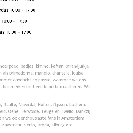
dag 10:00 – 17:30
g 10:00 – 17:30
ag 10:00 – 17:00
, ondergoed, badjas, kimino, kaftan, strandjurkje
n als primadonna, mariejo, chantelle, louisa
 jaar met aandacht en passie, waarmee we ons
an huismerken met een beperkt maatbereik. Wil
 Raalte, Nijverdal, Holten, Rijssen, Lochem,
ld, Oene, Terwolde, Teuge en Twello. Dankzij
ben we ook enthousiaste fans in Amsterdam,
astricht, Venlo, Breda, Tilburg etc..