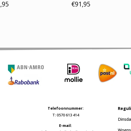
,95
€
91,95
Telefoonnummer:
Regul
T: 0570 613 414
Dinsda
E-mail:
Woensd