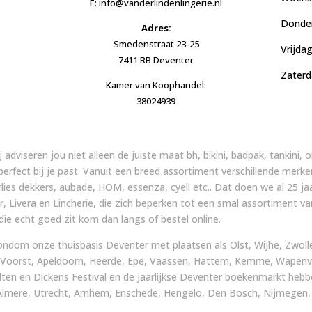
E: info@vanderlindenlingerie.nl
Donder
Adres:
Smedenstraat 23-25
Vrijda
7411 RB Deventer
Zaterd
Kamer van Koophandel:
38024939
ij adviseren jou niet alleen de juiste maat bh, bikini, badpak, tankini
 perfect bij je past. Vanuit een breed assortiment verschillende merke
arlies dekkers, aubade, HOM, essenza, cyell etc.. Dat doen we al 25
, Livera en Lincherie, die zich beperken tot een smal assortiment v
ie echt goed zit kom dan langs of bestel online.
ondom onze thuisbasis Deventer met plaatsen als Olst, Wijhe, Zwolle,
 Voorst, Apeldoorn, Heerde, Epe, Vaassen, Hattem, Kemme, Wapenve
ten en Dickens Festival en de jaarlijkse Deventer boekenmarkt heb
lmere, Utrecht, Arnhem, Enschede, Hengelo, Den Bosch, Nijmegen, Ma