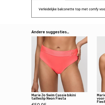
Verleidelijke balconette top met comfy v
Andere suggesties…
Marie Jo Swim Cassie bikini
Mari
tailleslip Neon Fiesta
voor
Fies
€
50,95