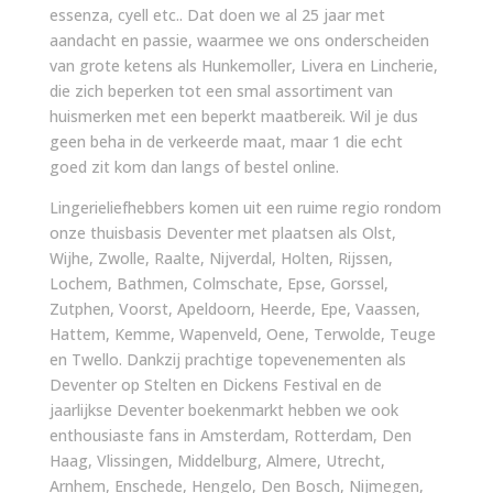
essenza, cyell etc.. Dat doen we al 25 jaar met
aandacht en passie, waarmee we ons onderscheiden
van grote ketens als Hunkemoller, Livera en Lincherie,
die zich beperken tot een smal assortiment van
huismerken met een beperkt maatbereik. Wil je dus
geen beha in de verkeerde maat, maar 1 die echt
goed zit kom dan langs of bestel online.
Lingerieliefhebbers komen uit een ruime regio rondom
onze thuisbasis Deventer met plaatsen als Olst,
Wijhe, Zwolle, Raalte, Nijverdal, Holten, Rijssen,
Lochem, Bathmen, Colmschate, Epse, Gorssel,
Zutphen, Voorst, Apeldoorn, Heerde, Epe, Vaassen,
Hattem, Kemme, Wapenveld, Oene, Terwolde, Teuge
en Twello. Dankzij prachtige topevenementen als
Deventer op Stelten en Dickens Festival en de
jaarlijkse Deventer boekenmarkt hebben we ook
enthousiaste fans in Amsterdam, Rotterdam, Den
Haag, Vlissingen, Middelburg, Almere, Utrecht,
Arnhem, Enschede, Hengelo, Den Bosch, Nijmegen,