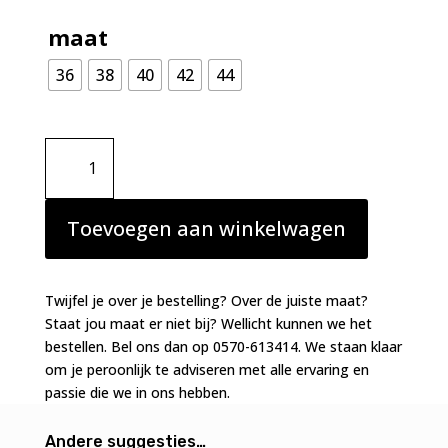
maat
36
38
40
42
44
Marie
Jo
Swim
Cassie
Toevoegen aan winkelwagen
bikini
slip
Neon
Twijfel je over je bestelling? Over de juiste maat?
Fiesta
Staat jou maat er niet bij? Wellicht kunnen we het
aantal
bestellen. Bel ons dan op 0570-613414. We staan klaar
om je peroonlijk te adviseren met alle ervaring en
passie die we in ons hebben.
Andere suggesties…