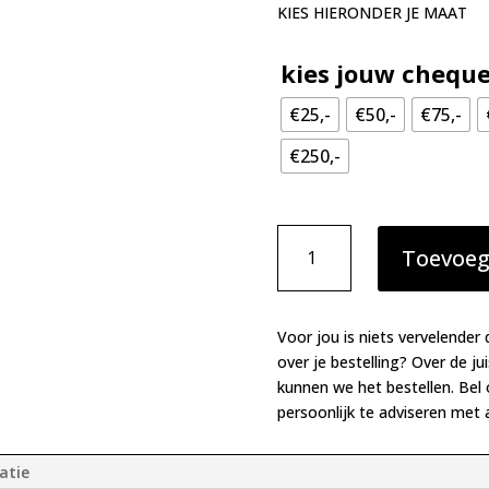
KIES HIERONDER JE MAAT
kies jouw chequ
€25,-
€50,-
€75,-
€250,-
Lingerie
Toevoeg
Kadocheque
aantal
Voor jou is niets vervelender 
over je bestelling? Over de ju
kunnen we het bestellen. Bel
persoonlijk te adviseren met a
atie