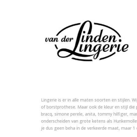
Lingerie is er in alle maten soorten en stijlen. W
of borstprothese. Maar ook de kleur en stijl die
bracq, simone perele, anita, tommy hilfiger, m
onderscheiden van grote ketens als Hunkemoller
je dus geen beha in de verkeerde maat, maar 1 d