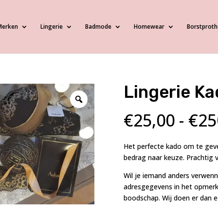
Merken
Lingerie
Badmode
Homewear
Borstproth
Lingerie K
€
25,00
-
€
25
Het perfecte kado om te geve
bedrag naar keuze. Prachtig v
Wil je iemand anders verwenn
adresgegevens in het opmerkin
boodschap. Wij doen er dan ee