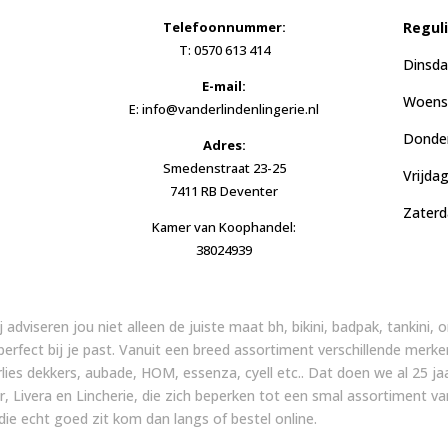
Telefoonnummer:
Regul
T: 0570 613 414
Dinsda
E-mail:
Woensd
E: info@vanderlindenlingerie.nl
Donder
Adres:
Smedenstraat 23-25
Vrijda
7411 RB Deventer
Zaterd
Kamer van Koophandel:
38024939
ij adviseren jou niet alleen de juiste maat bh, bikini, badpak, tankini
 perfect bij je past. Vanuit een breed assortiment verschillende merke
arlies dekkers, aubade, HOM, essenza, cyell etc.. Dat doen we al 25
, Livera en Lincherie, die zich beperken tot een smal assortiment v
ie echt goed zit kom dan langs of bestel online.