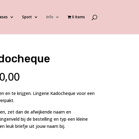
eses
Sport
Info
0 items
adocheque
Prijsklasse:
0,00
€25,00
tot
n en te krijgen. Lingerie Kadocheque voor een
€250,00
erpakt.
en, zet dan de afwijkende naam en
genveld bij de bestelling en typ een kleine
n leuk briefje uit jouw naam bij.