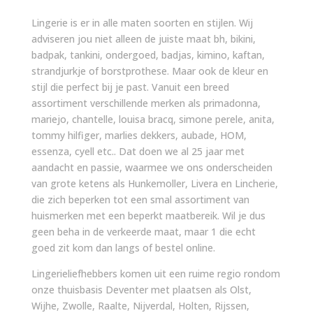
Lingerie is er in alle maten soorten en stijlen. Wij
adviseren jou niet alleen de juiste maat bh, bikini,
badpak, tankini, ondergoed, badjas, kimino, kaftan,
strandjurkje of borstprothese. Maar ook de kleur en
stijl die perfect bij je past. Vanuit een breed
assortiment verschillende merken als primadonna,
mariejo, chantelle, louisa bracq, simone perele, anita,
tommy hilfiger, marlies dekkers, aubade, HOM,
essenza, cyell etc.. Dat doen we al 25 jaar met
aandacht en passie, waarmee we ons onderscheiden
van grote ketens als Hunkemoller, Livera en Lincherie,
die zich beperken tot een smal assortiment van
huismerken met een beperkt maatbereik. Wil je dus
geen beha in de verkeerde maat, maar 1 die echt
goed zit kom dan langs of bestel online.
Lingerieliefhebbers komen uit een ruime regio rondom
onze thuisbasis Deventer met plaatsen als Olst,
Wijhe, Zwolle, Raalte, Nijverdal, Holten, Rijssen,