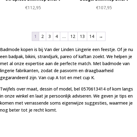
€
112,95
€
107,95
1
2
3
4
…
12
13
14
→
Badmode kopen is bij Van der Linden Lingerie een feestje. Of je nu
een badpak, bikini, strandjurk, pareo of kaftan zoekt. We helpen je
met al onze expertise aan de perfecte match. Met badmode van
lingerie fabrikanten, zodat de pasvorm en draagbaarheid
gegarandeerd zijn. Van cup A tot en met cup K.
Twijfels over maat, dessin of model, bel 0570613414 of kom langs
in onze winkel en laat je persoonlijk adviseren. We geven je tips en
komen met verrassende soms eigenwijze suggesties, waarmee je
nog beter tot je recht komt.