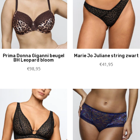
Prima Donna Giganni beugel
Marie Jo Juliane string zwart
BH Leopard bloom
€
41,95
€
98,95