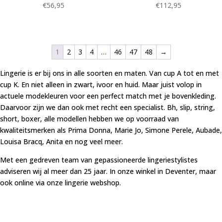
€
56,95
€
112,95
1
2
3
4
…
46
47
48
→
Lingerie is er bij ons in alle soorten en maten. Van cup A tot en met
cup K. En niet alleen in zwart, ivoor en huid. Maar juist volop in
actuele modekleuren voor een perfect match met je bovenkleding.
Daarvoor zijn we dan ook met recht een specialist. Bh, slip, string,
short, boxer, alle modellen hebben we op voorraad van
kwaliteitsmerken als Prima Donna, Marie Jo, Simone Perele, Aubade,
Louisa Bracq, Anita en nog veel meer.
Met een gedreven team van gepassioneerde lingeriestylistes
adviseren wij al meer dan 25 jaar. In onze winkel in Deventer, maar
ook online via onze lingerie webshop.