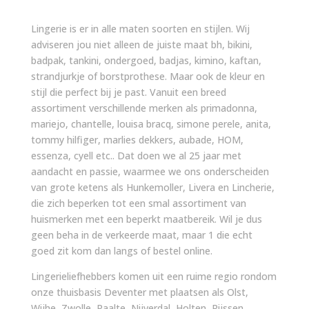
Lingerie is er in alle maten soorten en stijlen. Wij
adviseren jou niet alleen de juiste maat bh, bikini,
badpak, tankini, ondergoed, badjas, kimino, kaftan,
strandjurkje of borstprothese. Maar ook de kleur en
stijl die perfect bij je past. Vanuit een breed
assortiment verschillende merken als primadonna,
mariejo, chantelle, louisa bracq, simone perele, anita,
tommy hilfiger, marlies dekkers, aubade, HOM,
essenza, cyell etc.. Dat doen we al 25 jaar met
aandacht en passie, waarmee we ons onderscheiden
van grote ketens als Hunkemoller, Livera en Lincherie,
die zich beperken tot een smal assortiment van
huismerken met een beperkt maatbereik. Wil je dus
geen beha in de verkeerde maat, maar 1 die echt
goed zit kom dan langs of bestel online.
Lingerieliefhebbers komen uit een ruime regio rondom
onze thuisbasis Deventer met plaatsen als Olst,
Wijhe, Zwolle, Raalte, Nijverdal, Holten, Rijssen,