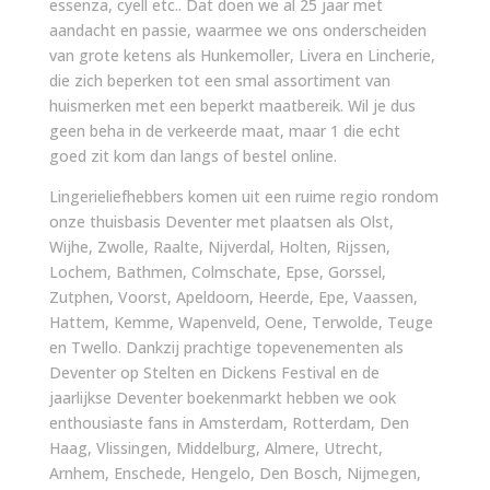
essenza, cyell etc.. Dat doen we al 25 jaar met
aandacht en passie, waarmee we ons onderscheiden
van grote ketens als Hunkemoller, Livera en Lincherie,
die zich beperken tot een smal assortiment van
huismerken met een beperkt maatbereik. Wil je dus
geen beha in de verkeerde maat, maar 1 die echt
goed zit kom dan langs of bestel online.
Lingerieliefhebbers komen uit een ruime regio rondom
onze thuisbasis Deventer met plaatsen als Olst,
Wijhe, Zwolle, Raalte, Nijverdal, Holten, Rijssen,
Lochem, Bathmen, Colmschate, Epse, Gorssel,
Zutphen, Voorst, Apeldoorn, Heerde, Epe, Vaassen,
Hattem, Kemme, Wapenveld, Oene, Terwolde, Teuge
en Twello. Dankzij prachtige topevenementen als
Deventer op Stelten en Dickens Festival en de
jaarlijkse Deventer boekenmarkt hebben we ook
enthousiaste fans in Amsterdam, Rotterdam, Den
Haag, Vlissingen, Middelburg, Almere, Utrecht,
Arnhem, Enschede, Hengelo, Den Bosch, Nijmegen,