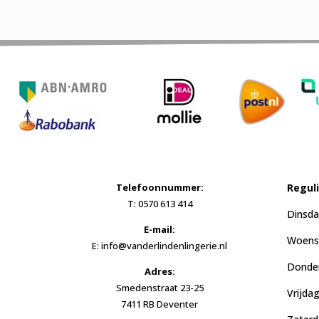
Telefoonnummer:
Regul
T: 0570 613 414
Dinsda
E-mail:
Woensd
E: info@vanderlindenlingerie.nl
Donder
Adres:
Smedenstraat 23-25
Vrijda
7411 RB Deventer