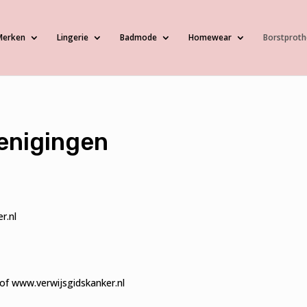
Merken
Lingerie
Badmode
Homewear
Borstproth
enigingen
er
.nl
of
www.verwijsgidskanker.nl