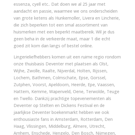
essenza, cyell etc.. Dat doen we al 25 jaar met
aandacht en passie, waarmee we ons onderscheiden
van grote ketens als Hunkemoller, Livera en Lincherie,
die zich beperken tot een smal assortiment van
huismerken met een beperkt maatbereik. Wil je dus
geen beha in de verkeerde maat, maar 1 die echt
goed zit kom dan langs of bestel online.
Lingerieliefhebbers komen uit een ruime regio rondom
onze thuisbasis Deventer met plaatsen als Olst,
Wijhe, Zwolle, Raalte, Nijverdal, Holten, Rijssen,
Lochem, Bathmen, Colmschate, Epse, Gorssel,
Zutphen, Voorst, Apeldoorn, Heerde, Epe, Vaassen,
Hattem, Kemme, Wapenveld, Oene, Terwolde, Teuge
en Twello. Dankzij prachtige topevenementen als
Deventer op Stelten en Dickens Festival en de
jaarlijkse Deventer boekenmarkt hebben we ook
enthousiaste fans in Amsterdam, Rotterdam, Den
Haag, Vlissingen, Middelburg, Almere, Utrecht,
Arnhem, Enschede, Hengelo, Den Bosch, Nijmegen,