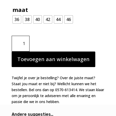
maat
36
38
40
42
44
46
Prima
Donna
Swim
Uvita
Toevoegen aan winkelwagen
bikini
slip
Deep
Twijfel je over je bestelling? Over de juiste maat?
Magenta
Staat jou maat er niet bij? Wellicht kunnen we het
aantal
bestellen. Bel ons dan op 0570-613414. We staan klaar
om je peroonlijk te adviseren met alle ervaring en
passie die we in ons hebben.
Andere suggesties…