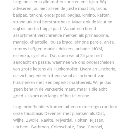
Lingerie is er in alle maten soorten en stijlen. Wij
adviseren jou niet alleen de juiste maat bh, bikini,
badpak, tankini, ondergoed, badjas, kimino, kaftan,
strandjurkje of borstprothese. Maar ook de kleur en
stijl die perfect bij je past. Vanuit een breed
assortiment verschillende merken als primadonna,
mariejo, chantelle, louisa bracq, simone perele, anita,
tommy hilfiger, marlies dekkers, aubade, HOM,
essenza, cyell etc.. Dat doen we al 25 jaar met
aandacht en passie, waarmee we ons onderscheiden
van grote ketens als Hunkemoller, Livera en Lincherie,
die zich beperken tot een smal assortiment van
huismerken met een beperkt maatbereik. Wil je dus
geen beha in de verkeerde maat, maar 1 die echt
goed zit kom dan langs of bestel online.
Lingerieliefhebbers komen uit een ruime regio rondom
onze thuisbasis Deventer met plaatsen als Olst,
Wijhe, Zwolle, Raalte, Nijverdal, Holten, Rijssen,
Lochem, Bathmen, Colmschate, Epse, Gorssel,