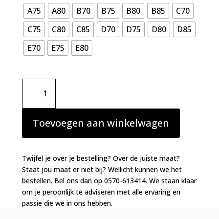
A75
A80
B70
B75
B80
B85
C70
C75
C80
C85
D70
D75
D80
D85
E70
E75
E80
Marie
Jo
balconette
halve
Toevoegen aan winkelwagen
mousse
cups
Yoly
Twijfel je over je bestelling? Over de juiste maat?
Electric
Staat jou maat er niet bij? Wellicht kunnen we het
Summer
bestellen. Bel ons dan op 0570-613414. We staan klaar
aantal
om je peroonlijk te adviseren met alle ervaring en
passie die we in ons hebben.