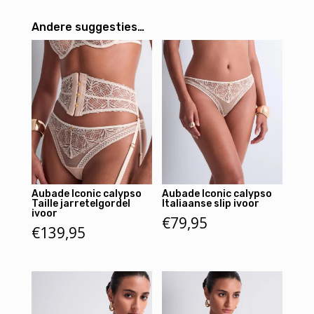
Andere suggesties…
Aubade Iconic calypso
Aubade Iconic calypso
Taille jarretelgordel
Italiaanse slip ivoor
ivoor
€
79,95
€
139,95