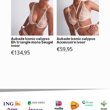
Aubade Iconic calypso
Aubade Iconic calypso
Bh triangle mono beugel
Accessoire ivoor
ivoor
€
59,95
€
134,95