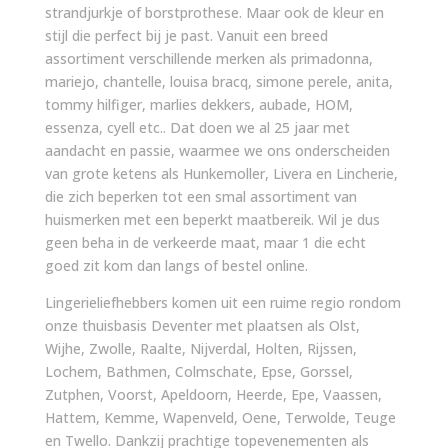
strandjurkje of borstprothese. Maar ook de kleur en
stijl die perfect bij je past. Vanuit een breed
assortiment verschillende merken als primadonna,
mariejo, chantelle, louisa bracq, simone perele, anita,
tommy hilfiger, marlies dekkers, aubade, HOM,
essenza, cyell etc.. Dat doen we al 25 jaar met
aandacht en passie, waarmee we ons onderscheiden
van grote ketens als Hunkemoller, Livera en Lincherie,
die zich beperken tot een smal assortiment van
huismerken met een beperkt maatbereik. Wil je dus
geen beha in de verkeerde maat, maar 1 die echt
goed zit kom dan langs of bestel online.
Lingerieliefhebbers komen uit een ruime regio rondom
onze thuisbasis Deventer met plaatsen als Olst,
Wijhe, Zwolle, Raalte, Nijverdal, Holten, Rijssen,
Lochem, Bathmen, Colmschate, Epse, Gorssel,
Zutphen, Voorst, Apeldoorn, Heerde, Epe, Vaassen,
Hattem, Kemme, Wapenveld, Oene, Terwolde, Teuge
en Twello. Dankzij prachtige topevenementen als