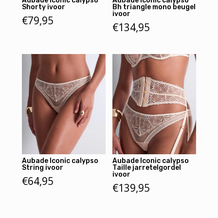
Aubade Iconic calypso
Aubade Iconic calypso
Shorty ivoor
Bh triangle mono beugel
ivoor
€
79,95
€
134,95
Aubade Iconic calypso
Aubade Iconic calypso
String ivoor
Taille jarretelgordel
ivoor
€
64,95
€
139,95