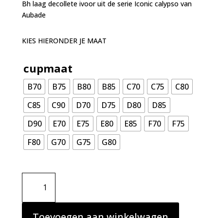
Bh laag decollete ivoor uit de serie Iconic calypso van
Aubade
KIES HIERONDER JE MAAT
cupmaat
B70
B75
B80
B85
C70
C75
C80
C85
C90
D70
D75
D80
D85
D90
E70
E75
E80
E85
F70
F75
F80
G70
G75
G80
Aubade
Iconic
calypso
Bh
Toevoegen aan winkelwagen