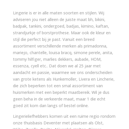
Lingerie is er in alle maten soorten en stijlen. Wij
adviseren jou niet alleen de juiste maat bh, bikini,
badpak, tankini, ondergoed, badjas, kimino, kaftan,
strandjurkje of borstprothese. Maar ook de kleur en
stijl die perfect bij je past. Vanuit een breed
assortiment verschillende merken als primadonna,
mariejo, chantelle, louisa bracq, simone perele, anita,
tommy hilfiger, marlies dekkers, aubade, HOM,
essenza, cyell etc.. Dat doen we al 25 jaar met
aandacht en passie, waarmee we ons onderscheiden
van grote ketens als Hunkemoller, Livera en Lincherie,
die zich beperken tot een smal assortiment van
huismerken met een beperkt maatbereik. Wil je dus
geen beha in de verkeerde maat, maar 1 die echt
goed zit kom dan langs of bestel online.
Lingerieliefhebbers komen uit een ruime regio rondom
onze thuisbasis Deventer met plaatsen als Olst,