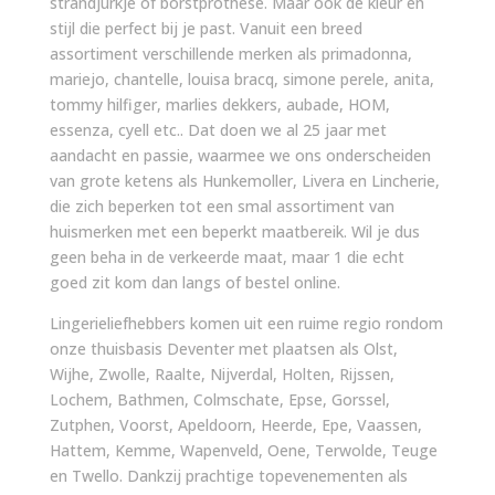
strandjurkje of borstprothese. Maar ook de kleur en
stijl die perfect bij je past. Vanuit een breed
assortiment verschillende merken als primadonna,
mariejo, chantelle, louisa bracq, simone perele, anita,
tommy hilfiger, marlies dekkers, aubade, HOM,
essenza, cyell etc.. Dat doen we al 25 jaar met
aandacht en passie, waarmee we ons onderscheiden
van grote ketens als Hunkemoller, Livera en Lincherie,
die zich beperken tot een smal assortiment van
huismerken met een beperkt maatbereik. Wil je dus
geen beha in de verkeerde maat, maar 1 die echt
goed zit kom dan langs of bestel online.
Lingerieliefhebbers komen uit een ruime regio rondom
onze thuisbasis Deventer met plaatsen als Olst,
Wijhe, Zwolle, Raalte, Nijverdal, Holten, Rijssen,
Lochem, Bathmen, Colmschate, Epse, Gorssel,
Zutphen, Voorst, Apeldoorn, Heerde, Epe, Vaassen,
Hattem, Kemme, Wapenveld, Oene, Terwolde, Teuge
en Twello. Dankzij prachtige topevenementen als