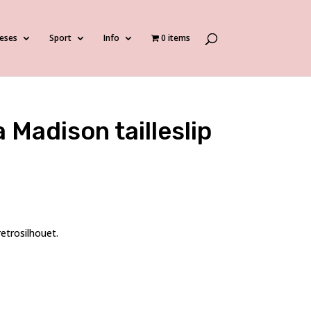
eses
Sport
Info
0 items
Madison tailleslip
retrosilhouet.