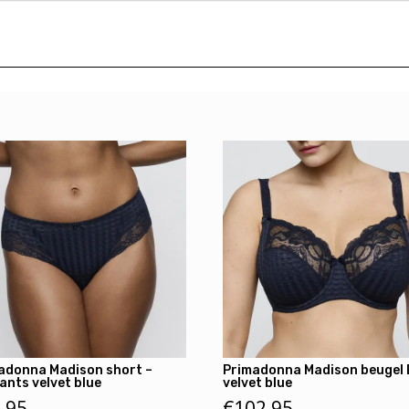
adonna Madison short –
Primadonna Madison beugel
ants velvet blue
velvet blue
,95
€
102,95