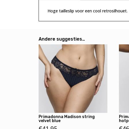
Hoge tailleslip voor een cool retrosilhouet.
Andere suggesties…
Primadonna Madison string
Prim
velvet blue
hotp
€
41,95
€
46