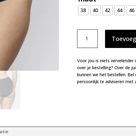
38
40
42
44
46
Primadonna
Toevoeg
Madison
tailleslip
velvet
blue
Voor jou is niets vervelender 
aantal
over je bestelling? Over de ju
kunnen we het bestellen. Bel
persoonlijk te adviseren met a
atie