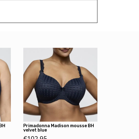
 BH
Primadonna Madison mousse BH
velvet blue
€
102,95