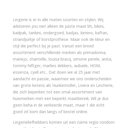
Lingerie is er in alle maten soorten en stijlen. Wij
adviseren jou niet alleen de juiste maat bh, bikini,
badpak, tankini, ondergoed, badjas, kimino, kaftan,
strandjurkje of borstprothese. Maar ook de kleur en
stijl die perfect bij je past. Vanuit een breed
assortiment verschillende merken als primadonna,
mariejo, chantelle, louisa bracq, simone perele, anita,
tommy hilfiger, marlies dekkers, aubade, HOM,
essenza, cyell etc.. Dat doen we al 25 jaar met
aandacht en passie, waarmee we ons onderscheiden
van grote ketens als Hunkemoller, Livera en Lincherie,
die zich beperken tot een smal assortiment van
huismerken met een beperkt maatbereik. Wil je dus
geen beha in de verkeerde maat, maar 1 die echt
goed zit kom dan langs of bestel online.
Lingerieliefhebbers komen uit een ruime regio rondom