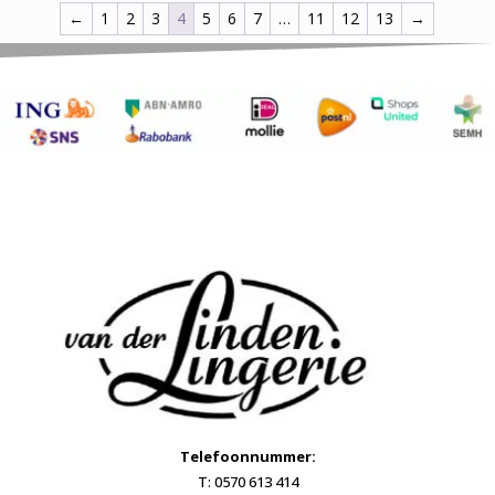
←
1
2
3
4
5
6
7
…
11
12
13
→
Telefoonnummer:
T: 0570 613 414