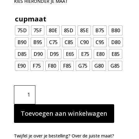
KIES HIERONDER JE MAAT
cupmaat
75D
75F
80E
85D
85E
B75
B80
B90
B95
C75
C85
C90
C95
D80
D85
D90
D95
E65
E75
E80
E85
E90
F75
F80
F85
G75
G80
G85
Primadonna
Twist
Twist
side
Toevoegen aan winkelwagen
balconnet
Powder
Rose
Twijfel je over je bestelling? Over de juiste maat?
aantal