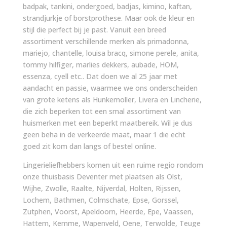
badpak, tankini, ondergoed, badjas, kimino, kaftan,
strandjurkje of borstprothese. Maar ook de kleur en
stijl die perfect bij je past. Vanuit een breed
assortiment verschillende merken als primadonna,
mariejo, chantelle, louisa bracq, simone perele, anita,
tommy hilfiger, marlies dekkers, aubade, HOM,
essenza, cyell etc.. Dat doen we al 25 jaar met
aandacht en passie, waarmee we ons onderscheiden
van grote ketens als Hunkemoller, Livera en Lincherie,
die zich beperken tot een smal assortiment van
huismerken met een beperkt maatbereik. Wil je dus
geen beha in de verkeerde maat, maar 1 die echt
goed zit kom dan langs of bestel online.
Lingerieliefhebbers komen uit een ruime regio rondom
onze thuisbasis Deventer met plaatsen als Olst,
Wijhe, Zwolle, Raalte, Nijverdal, Holten, Rijssen,
Lochem, Bathmen, Colmschate, Epse, Gorssel,
Zutphen, Voorst, Apeldoorn, Heerde, Epe, Vaassen,
Hattem, Kemme, Wapenveld, Oene, Terwolde, Teuge