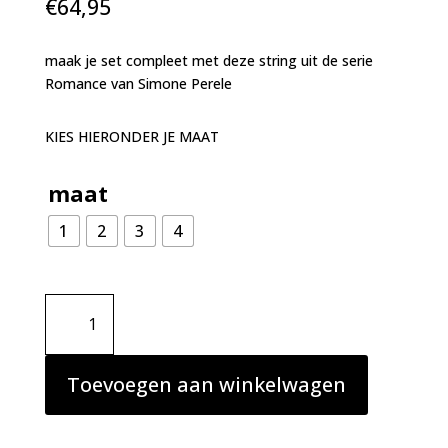
€
64,95
maak je set compleet met deze string uit de serie
Romance van Simone Perele
KIES HIERONDER JE MAAT
maat
1
2
3
4
Simone
Perele
Romance
string
Toevoegen aan winkelwagen
cranberry
aantal