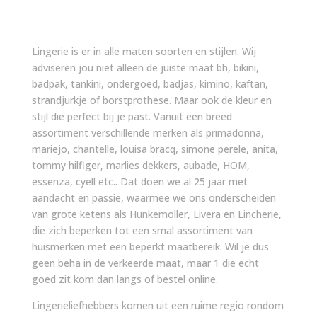
Lingerie is er in alle maten soorten en stijlen. Wij
adviseren jou niet alleen de juiste maat bh, bikini,
badpak, tankini, ondergoed, badjas, kimino, kaftan,
strandjurkje of borstprothese. Maar ook de kleur en
stijl die perfect bij je past. Vanuit een breed
assortiment verschillende merken als primadonna,
mariejo, chantelle, louisa bracq, simone perele, anita,
tommy hilfiger, marlies dekkers, aubade, HOM,
essenza, cyell etc.. Dat doen we al 25 jaar met
aandacht en passie, waarmee we ons onderscheiden
van grote ketens als Hunkemoller, Livera en Lincherie,
die zich beperken tot een smal assortiment van
huismerken met een beperkt maatbereik. Wil je dus
geen beha in de verkeerde maat, maar 1 die echt
goed zit kom dan langs of bestel online.
Lingerieliefhebbers komen uit een ruime regio rondom