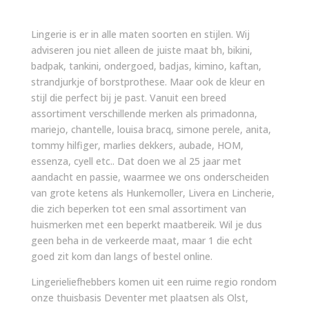
Lingerie is er in alle maten soorten en stijlen. Wij
adviseren jou niet alleen de juiste maat bh, bikini,
badpak, tankini, ondergoed, badjas, kimino, kaftan,
strandjurkje of borstprothese. Maar ook de kleur en
stijl die perfect bij je past. Vanuit een breed
assortiment verschillende merken als primadonna,
mariejo, chantelle, louisa bracq, simone perele, anita,
tommy hilfiger, marlies dekkers, aubade, HOM,
essenza, cyell etc.. Dat doen we al 25 jaar met
aandacht en passie, waarmee we ons onderscheiden
van grote ketens als Hunkemoller, Livera en Lincherie,
die zich beperken tot een smal assortiment van
huismerken met een beperkt maatbereik. Wil je dus
geen beha in de verkeerde maat, maar 1 die echt
goed zit kom dan langs of bestel online.
Lingerieliefhebbers komen uit een ruime regio rondom
onze thuisbasis Deventer met plaatsen als Olst,