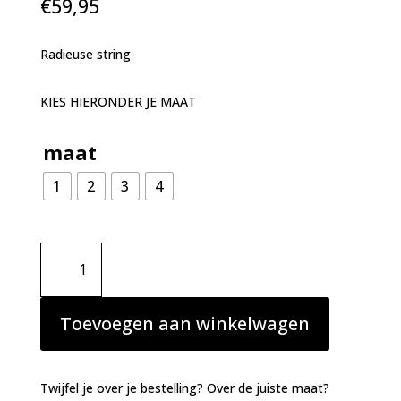
€
59,95
Radieuse string
KIES HIERONDER JE MAAT
maat
1
2
3
4
Simone
Perele
Radieuse
string
Toevoegen aan winkelwagen
flamingo
aantal
Twijfel je over je bestelling? Over de juiste maat?