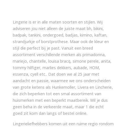
Lingerie is er in alle maten soorten en stijlen. Wij
adviseren jou niet alleen de juiste maat bh, bikini,
badpak, tankini, ondergoed, badjas, kimino, kaftan,
strandjurkje of borstprothese. Maar ook de kleur en
stijl die perfect bij je past. Vanuit een breed
assortiment verschillende merken als primadonna,
mariejo, chantelle, louisa bracq, simone perele, anita,
tommy hilfiger, marlies dekkers, aubade, HOM,
essenza, cyell etc.. Dat doen we al 25 jaar met
aandacht en passie, waarmee we ons onderscheiden
van grote ketens als Hunkemoller, Livera en Lincherie,
die zich beperken tot een smal assortiment van
huismerken met een beperkt maatbereik. Wil je dus
geen beha in de verkeerde maat, maar 1 die echt
goed zit kom dan langs of bestel online.
Lingerieliefhebbers komen uit een ruime regio rondom