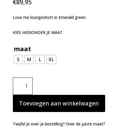
€
89,95
Love me loungeshort in Emerald green
KIES HIERONDER JE MAAT
maat
S
M
L
XL
Simone
Perele
Love
me
Toevoegen aan winkelwagen
loungebroek
donker
groen
Twijfel je over je bestelling? Over de juiste maat?
aantal