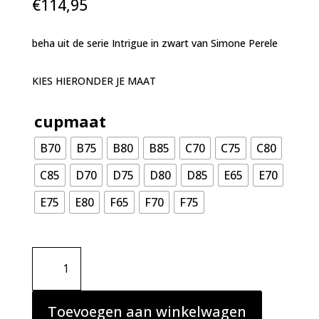
€
114,95
beha uit de serie Intrigue in zwart van Simone Perele
KIES HIERONDER JE MAAT
cupmaat
B70
B75
B80
B85
C70
C75
C80
C85
D70
D75
D80
D85
E65
E70
E75
E80
F65
F70
F75
Simone
Perele
Intrigue
beha
Toevoegen aan winkelwagen