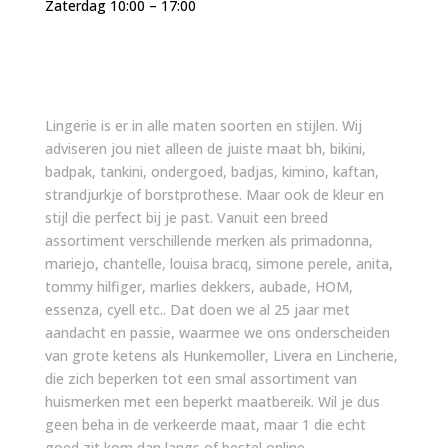
Zaterdag 10:00 – 17:00
Lingerie is er in alle maten soorten en stijlen. Wij
adviseren jou niet alleen de juiste maat bh, bikini,
badpak, tankini, ondergoed, badjas, kimino, kaftan,
strandjurkje of borstprothese. Maar ook de kleur en
stijl die perfect bij je past. Vanuit een breed
assortiment verschillende merken als primadonna,
mariejo, chantelle, louisa bracq, simone perele, anita,
tommy hilfiger, marlies dekkers, aubade, HOM,
essenza, cyell etc.. Dat doen we al 25 jaar met
aandacht en passie, waarmee we ons onderscheiden
van grote ketens als Hunkemoller, Livera en Lincherie,
die zich beperken tot een smal assortiment van
huismerken met een beperkt maatbereik. Wil je dus
geen beha in de verkeerde maat, maar 1 die echt
goed zit kom dan langs of bestel online.