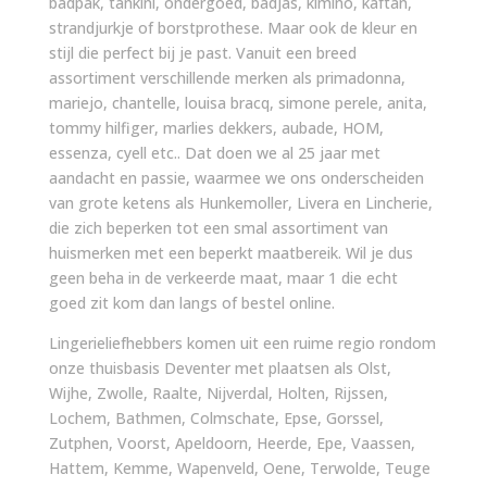
badpak, tankini, ondergoed, badjas, kimino, kaftan,
strandjurkje of borstprothese. Maar ook de kleur en
stijl die perfect bij je past. Vanuit een breed
assortiment verschillende merken als primadonna,
mariejo, chantelle, louisa bracq, simone perele, anita,
tommy hilfiger, marlies dekkers, aubade, HOM,
essenza, cyell etc.. Dat doen we al 25 jaar met
aandacht en passie, waarmee we ons onderscheiden
van grote ketens als Hunkemoller, Livera en Lincherie,
die zich beperken tot een smal assortiment van
huismerken met een beperkt maatbereik. Wil je dus
geen beha in de verkeerde maat, maar 1 die echt
goed zit kom dan langs of bestel online.
Lingerieliefhebbers komen uit een ruime regio rondom
onze thuisbasis Deventer met plaatsen als Olst,
Wijhe, Zwolle, Raalte, Nijverdal, Holten, Rijssen,
Lochem, Bathmen, Colmschate, Epse, Gorssel,
Zutphen, Voorst, Apeldoorn, Heerde, Epe, Vaassen,
Hattem, Kemme, Wapenveld, Oene, Terwolde, Teuge