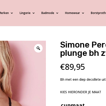
Merken
Lingerie
Badmode
Homewear
Borstproth
Simone Pere
plunge bh 
€
89,95
Bh met een diep decollete uit
KIES HIERONDER JE MAAT
cupmaat