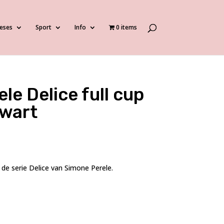
eses
Sport
Info
0 items
le Delice full cup
zwart
 de serie Delice van Simone Perele.