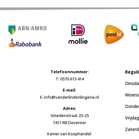
Telefoonnummer:
Regul
T: 0570 613 414
Dinsda
E-mail:
Woensd
E: info@vanderlindenlingerie.nl
Donder
Adres:
Smedenstraat 23-25
Vrijda
7411 RB Deventer
Zaterd
Kamer van Koophandel: