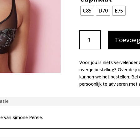
C85
D70
E75
Simone
Toevoeg
Perele
Delice
full
cup
Voor jou is niets vervelender 
plunge
over je bestelling? Over de ju
bh
kunnen we het bestellen. Bel
zwart
persoonlijk te adviseren met a
aantal
atie
ce van Simone Perele.