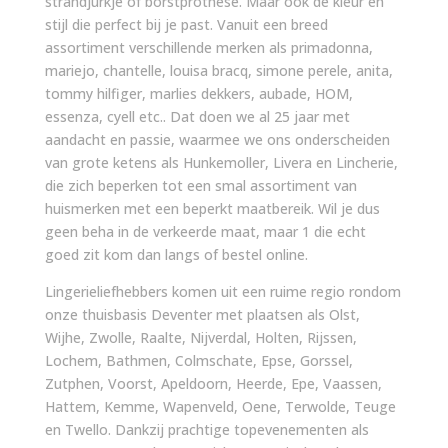
strandjurkje of borstprothese. Maar ook de kleur en
stijl die perfect bij je past. Vanuit een breed
assortiment verschillende merken als primadonna,
mariejo, chantelle, louisa bracq, simone perele, anita,
tommy hilfiger, marlies dekkers, aubade, HOM,
essenza, cyell etc.. Dat doen we al 25 jaar met
aandacht en passie, waarmee we ons onderscheiden
van grote ketens als Hunkemoller, Livera en Lincherie,
die zich beperken tot een smal assortiment van
huismerken met een beperkt maatbereik. Wil je dus
geen beha in de verkeerde maat, maar 1 die echt
goed zit kom dan langs of bestel online.
Lingerieliefhebbers komen uit een ruime regio rondom
onze thuisbasis Deventer met plaatsen als Olst,
Wijhe, Zwolle, Raalte, Nijverdal, Holten, Rijssen,
Lochem, Bathmen, Colmschate, Epse, Gorssel,
Zutphen, Voorst, Apeldoorn, Heerde, Epe, Vaassen,
Hattem, Kemme, Wapenveld, Oene, Terwolde, Teuge
en Twello. Dankzij prachtige topevenementen als