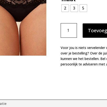
2
3
5
Simone
Toevoeg
Perele
Caresse
shorty
zwart
Voor jou is niets vervelender 
aantal
over je bestelling? Over de ju
kunnen we het bestellen. Bel
persoonlijk te adviseren met a
atie