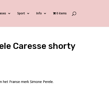
eses
Sport
Info
0 items
ele Caresse shorty
an het Franse merk Simone Perele.