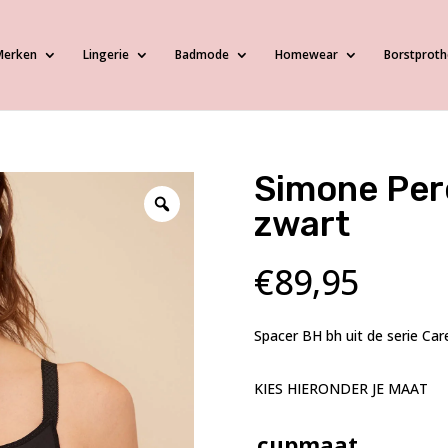
Merken
Lingerie
Badmode
Homewear
Borstproth
Simone Per
zwart
€
89,95
Spacer BH bh uit de serie Ca
KIES HIERONDER JE MAAT
cupmaat