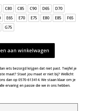
C80
C85
C90
D65
D70
0
E65
E70
E75
E80
E85
F65
G75
en aan winkelwagen
dan iets bezorgd krijgen dat niet past. Twijfel je
iste maat? Staat jou maat er niet bij? Wellicht
 ons dan op 0570-613414. We staan klaar om je
lle ervaring en passie die we in ons hebben.