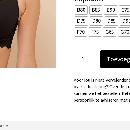
B80
B85
B90
C75
D75
D80
D85
D9
F70
F75
G65
G70
Simone
Toevoeg
Perele
Caresse
bh
zwart
Voor jou is niets vervelender 
aantal
over je bestelling? Over de ju
kunnen we het bestellen. Bel
persoonlijk te adviseren met a
atie