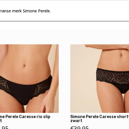
 Franse merk Simone Perele.
ne Perele Caresse rio slip
Simone Perele Caresse short
t
zwart
,95
€
39,95