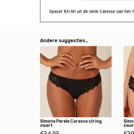
Spacer BH bh uit de serie Caresse van het
Andere suggesties…
Simone Perele Caresse string
Simo
zwart
zwar
€
34,95
€
39