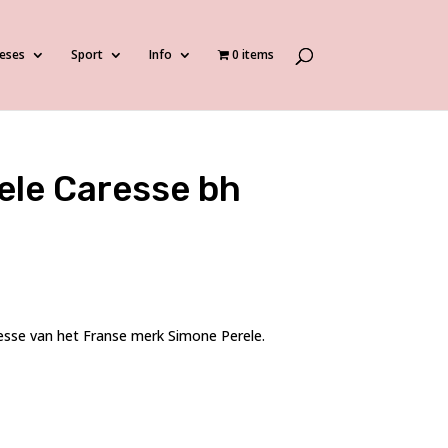
eses
Sport
Info
0 items
ele Caresse bh
resse van het Franse merk Simone Perele.