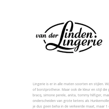
Lingerie is er in alle maten soorten en stijlen. W
of borstprothese. Maar ook de kleur en stijl die
bracq, simone perele, anita, tommy hilfiger, m
onderscheiden van grote ketens als Hunkemoller
je dus geen beha in de verkeerde maat, maar 1 d