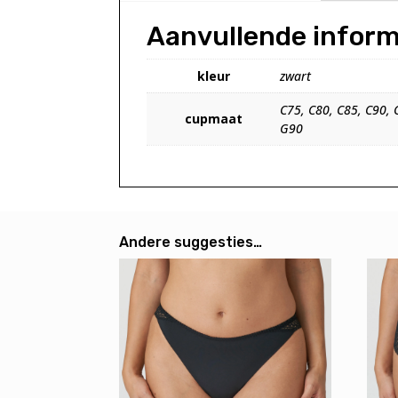
Aanvullende inform
kleur
zwart
C75, C80, C85, C90, 
cupmaat
G90
Andere suggesties…