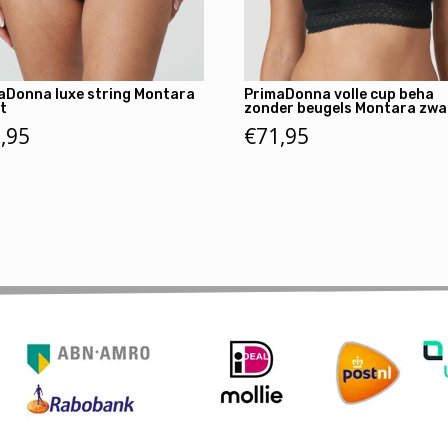
aDonna luxe string Montara
PrimaDonna volle cup beha
t
zonder beugels Montara zwa
,95
€
71,95