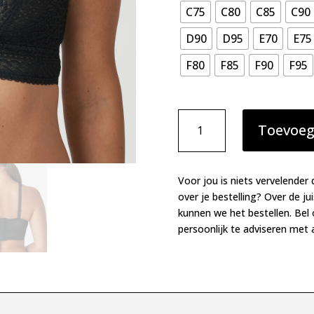
C75
C80
C85
C90
D90
D95
E70
E75
F80
F85
F90
F95
PrimaDonna
Toevoeg
volle
cup
beha
zonder
Voor jou is niets vervelender 
beugels
over je bestelling? Over de ju
Montara
kunnen we het bestellen. Bel
zwart
persoonlijk te adviseren met a
aantal