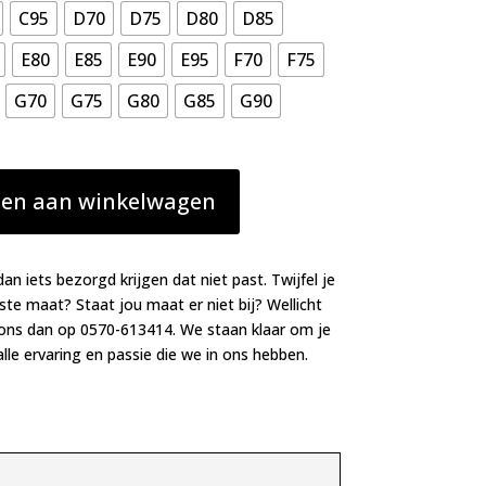
C95
D70
D75
D80
D85
E80
E85
E90
E95
F70
F75
G70
G75
G80
G85
G90
en aan winkelwagen
dan iets bezorgd krijgen dat niet past. Twijfel je
iste maat? Staat jou maat er niet bij? Wellicht
 ons dan op 0570-613414. We staan klaar om je
lle ervaring en passie die we in ons hebben.