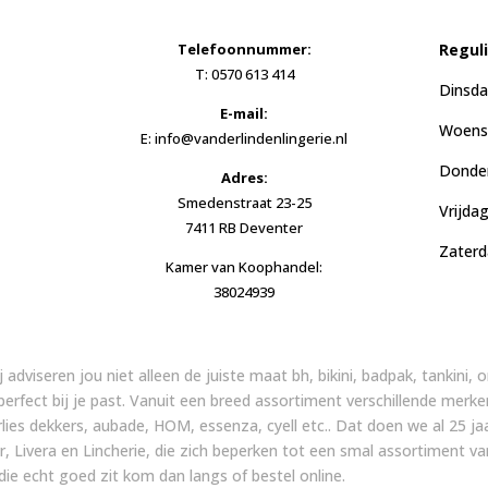
Telefoonnummer:
Regul
T: 0570 613 414
Dinsda
E-mail:
Woensd
E: info@vanderlindenlingerie.nl
Donder
Adres:
Smedenstraat 23-25
Vrijda
7411 RB Deventer
Zaterd
Kamer van Koophandel:
38024939
ij adviseren jou niet alleen de juiste maat bh, bikini, badpak, tankini
 perfect bij je past. Vanuit een breed assortiment verschillende merke
arlies dekkers, aubade, HOM, essenza, cyell etc.. Dat doen we al 25
, Livera en Lincherie, die zich beperken tot een smal assortiment v
ie echt goed zit kom dan langs of bestel online.