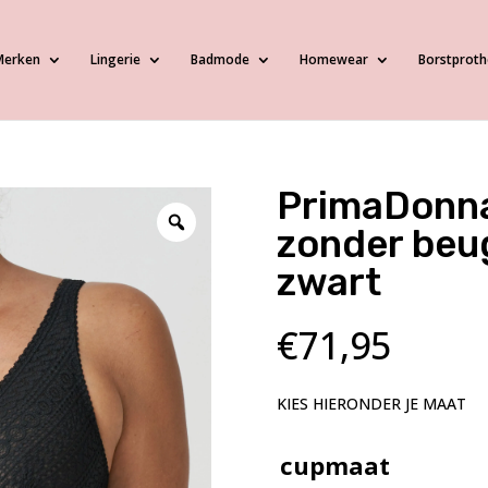
Merken
Lingerie
Badmode
Homewear
Borstproth
PrimaDonna
zonder beu
zwart
€
71,95
KIES HIERONDER JE MAAT
cupmaat