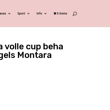
eses
Sport
Info
0 items
 volle cup beha
gels Montara