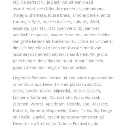
stijl die perfect bij je past. Vanuit een breed
assortiment verschillende merken als primadonna,
mariejo, chantelle, louisa bracq, simone perele, anita,
tommy hilfiger, marlies dekkers, aubade, HOM,
essenza, cyell etc.. Dat doen we al 25 jaar met
aandacht en passie, waarmee we ons onderscheiden
van grote ketens als Hunkemoller, Livera en Lincherie,
die zich beperken tot een smal assortiment van
huismerken met een beperkt maatbereik. Wil je dus
geen beha in de verkeerde maat, maar 1 die echt
goed zit kom dan langs of bestel online.
Lingerieliefhebbers komen uit een ruime regio rondom
onze thuisbasis Deventer met plaatsen als Olst,
Wijhe, Zwolle, Raalte, Nijverdal, Holten, Rijssen,
Lochem, Bathmen, Colmschate, Epse, Gorssel,
Zutphen, Voorst, Apeldoorn, Heerde, Epe, Vaassen,
Hattem, Kemme, Wapenveld, Oene, Terwolde, Teuge
en Twello. Dankzij prachtige topevenementen als
Deventer op Stelten en Dickens Festival en de