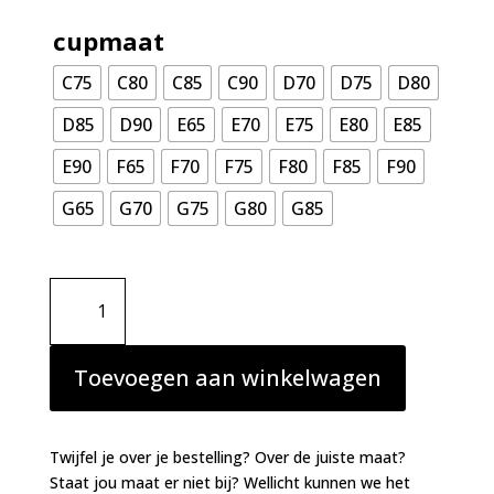
cupmaat
C75
C80
C85
C90
D70
D75
D80
D85
D90
E65
E70
E75
E80
E85
E90
F65
F70
F75
F80
F85
F90
G65
G70
G75
G80
G85
Primadonna
Twist
Rupi
mousse
Toevoegen aan winkelwagen
BH
zwart
aantal
Twijfel je over je bestelling? Over de juiste maat?
Staat jou maat er niet bij? Wellicht kunnen we het