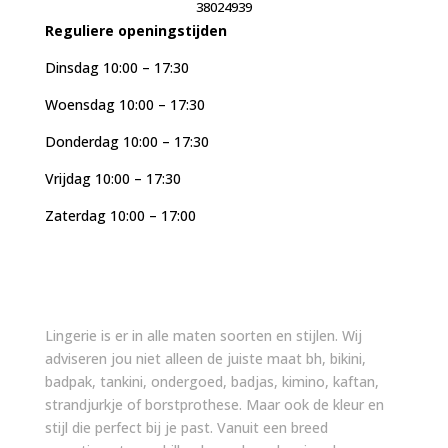
38024939
Reguliere openingstijden
Dinsdag 10:00 – 17:30
Woensdag 10:00 – 17:30
Donderdag 10:00 – 17:30
Vrijdag 10:00 – 17:30
Zaterdag 10:00 – 17:00
Lingerie is er in alle maten soorten en stijlen. Wij
adviseren jou niet alleen de juiste maat bh, bikini,
badpak, tankini, ondergoed, badjas, kimino, kaftan,
strandjurkje of borstprothese. Maar ook de kleur en
stijl die perfect bij je past. Vanuit een breed