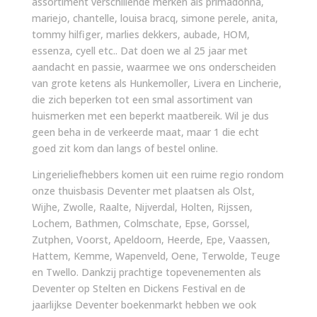
assortiment verschillende merken als primadonna,
mariejo, chantelle, louisa bracq, simone perele, anita,
tommy hilfiger, marlies dekkers, aubade, HOM,
essenza, cyell etc.. Dat doen we al 25 jaar met
aandacht en passie, waarmee we ons onderscheiden
van grote ketens als Hunkemoller, Livera en Lincherie,
die zich beperken tot een smal assortiment van
huismerken met een beperkt maatbereik. Wil je dus
geen beha in de verkeerde maat, maar 1 die echt
goed zit kom dan langs of bestel online.
Lingerieliefhebbers komen uit een ruime regio rondom
onze thuisbasis Deventer met plaatsen als Olst,
Wijhe, Zwolle, Raalte, Nijverdal, Holten, Rijssen,
Lochem, Bathmen, Colmschate, Epse, Gorssel,
Zutphen, Voorst, Apeldoorn, Heerde, Epe, Vaassen,
Hattem, Kemme, Wapenveld, Oene, Terwolde, Teuge
en Twello. Dankzij prachtige topevenementen als
Deventer op Stelten en Dickens Festival en de
jaarlijkse Deventer boekenmarkt hebben we ook