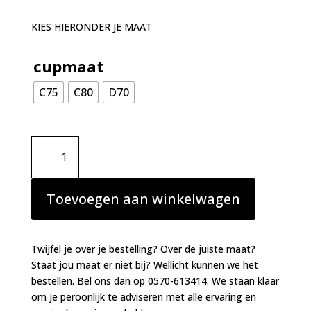
KIES HIERONDER JE MAAT
cupmaat
C75
C80
D70
PrimaDonna
Twist
Maldives
voorgevormde
Toevoegen aan winkelwagen
beugel
bh
zwart
Twijfel je over je bestelling? Over de juiste maat?
aantal
Staat jou maat er niet bij? Wellicht kunnen we het
bestellen. Bel ons dan op 0570-613414. We staan klaar
om je peroonlijk te adviseren met alle ervaring en