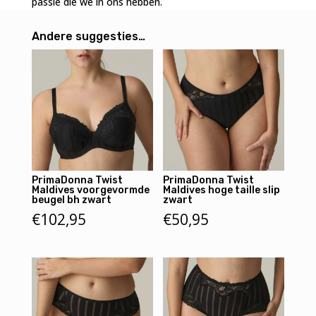
passie die we in ons hebben.
Andere suggesties…
PrimaDonna Twist
PrimaDonna Twist
Maldives voorgevormde
Maldives hoge taille slip
beugel bh zwart
zwart
€
102,95
€
50,95