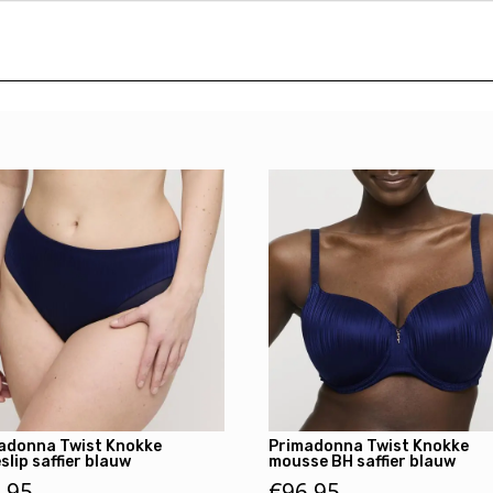
adonna Twist Knokke
Primadonna Twist Knokke
eslip saffier blauw
mousse BH saffier blauw
,95
€
96,95