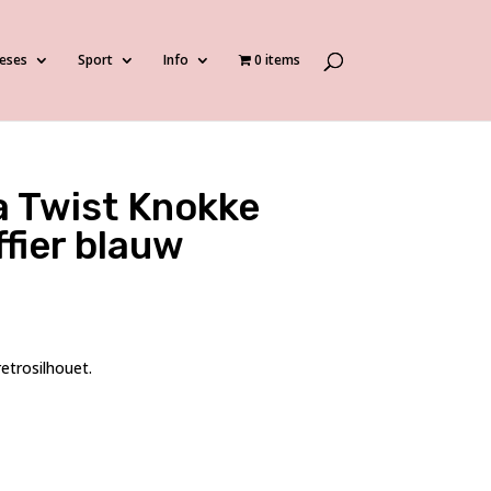
eses
Sport
Info
0 items
 Twist Knokke
affier blauw
retrosilhouet.