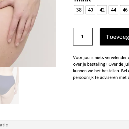
38
40
42
44
46
Primadonna
Toevoeg
Twist
Knokke
tailleslip
saffier
Voor jou is niets vervelender 
blauw
over je bestelling? Over de ju
aantal
kunnen we het bestellen. Bel
persoonlijk te adviseren met a
atie