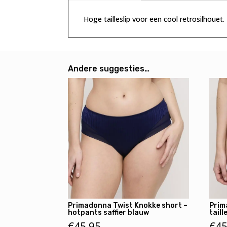
Hoge tailleslip voor een cool retrosilhouet.
Andere suggesties…
Primadonna Twist Knokke short –
Prim
hotpants saffier blauw
taill
€
45,95
€
45