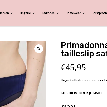
Merken
Lingerie
Badmode
Homewear
Borstproth
Primadonna
tailleslip s
€
45,95
Hoge tailleslip voor een cool 
KIES HIERONDER JE MAAT
maat