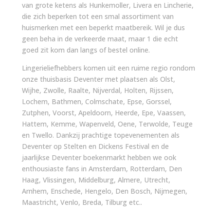
van grote ketens als Hunkemoller, Livera en Lincherie,
die zich beperken tot een smal assortiment van
huismerken met een beperkt maatbereik. Wil je dus
geen beha in de verkeerde maat, maar 1 die echt
goed zit kom dan langs of bestel online.
Lingerieliefhebbers komen uit een ruime regio rondom
onze thuisbasis Deventer met plaatsen als Olst,
Wijhe, Zwolle, Raalte, Nijverdal, Holten, Rijssen,
Lochem, Bathmen, Colmschate, Epse, Gorssel,
Zutphen, Voorst, Apeldoorn, Heerde, Epe, Vaassen,
Hattem, Kemme, Wapenveld, Oene, Terwolde, Teuge
en Twello. Dankzij prachtige topevenementen als
Deventer op Stelten en Dickens Festival en de
jaarlijkse Deventer boekenmarkt hebben we ook
enthousiaste fans in Amsterdam, Rotterdam, Den
Haag, Vlissingen, Middelburg, Almere, Utrecht,
Arnhem, Enschede, Hengelo, Den Bosch, Nijmegen,
Maastricht, Venlo, Breda, Tilburg etc..