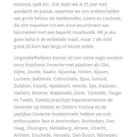
essenza, cyell etc.. Dat doen we al 25 jaar met
aandacht en passie, waarmee we ons onderscheiden
van grote ketens als Hunkemoller, Livera en Lincherie,
die zich beperken tot een smal assortiment van
huismerken met een beperkt maatbereik. Wil je dus
geen beha in de verkeerde maat, maar 1 die echt
goed zit kom dan langs of bestel online.
Lingerieliefhebbers komen uit een ruime regio rondom
onze thuisbasis Deventer met plaatsen als Olst,
Wijhe, Zwolle, Raalte, Nijverdal, Holten, Rijssen,
Lochem, Bathmen, Colmschate, Epse, Gorssel,
Zutphen, Voorst, Apeldoorn, Heerde, Epe, Vaassen,
Hattem, Kemme, Wapenveld, Oene, Terwolde, Teuge
en Twello. Dankzij prachtige topevenementen als
Deventer op Stelten en Dickens Festival en de
jaarlijkse Deventer boekenmarkt hebben we ook
enthousiaste fans in Amsterdam, Rotterdam, Den
Haag, Vlissingen, Middelburg, Almere, Utrecht,
Arnhem, Enschede, Hengelo, Den Bosch, Nijmegen,