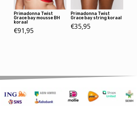
Primadonna Twist
Primadonna Twist
Grace bay mousse BH
Grace bay string koraal
koraal
€
35,95
€
91,95