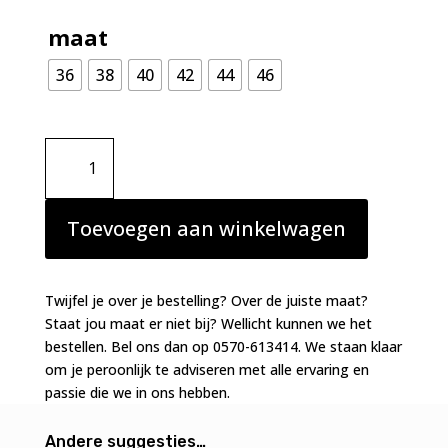
maat
36
38
40
42
44
46
Primadonna
Twist
Grace
bay
Toevoegen aan winkelwagen
string
koraal
aantal
Twijfel je over je bestelling? Over de juiste maat?
Staat jou maat er niet bij? Wellicht kunnen we het
bestellen. Bel ons dan op 0570-613414. We staan klaar
om je peroonlijk te adviseren met alle ervaring en
passie die we in ons hebben.
Andere suggesties…