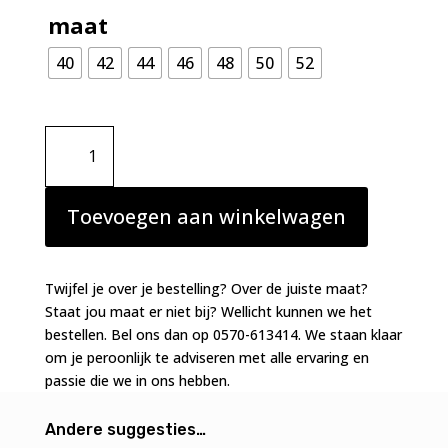
maat
40
42
44
46
48
50
52
PrimaDonna
tailleslip
Sophora
bois
Toevoegen aan winkelwagen
de
rose
aantal
Twijfel je over je bestelling? Over de juiste maat?
Staat jou maat er niet bij? Wellicht kunnen we het
bestellen. Bel ons dan op 0570-613414. We staan klaar
om je peroonlijk te adviseren met alle ervaring en
passie die we in ons hebben.
Andere suggesties…