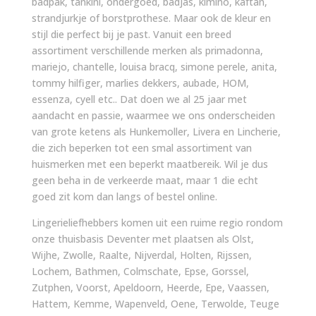
badpak, tankini, ondergoed, badjas, kimino, kaftan,
strandjurkje of borstprothese. Maar ook de kleur en
stijl die perfect bij je past. Vanuit een breed
assortiment verschillende merken als primadonna,
mariejo, chantelle, louisa bracq, simone perele, anita,
tommy hilfiger, marlies dekkers, aubade, HOM,
essenza, cyell etc.. Dat doen we al 25 jaar met
aandacht en passie, waarmee we ons onderscheiden
van grote ketens als Hunkemoller, Livera en Lincherie,
die zich beperken tot een smal assortiment van
huismerken met een beperkt maatbereik. Wil je dus
geen beha in de verkeerde maat, maar 1 die echt
goed zit kom dan langs of bestel online.
Lingerieliefhebbers komen uit een ruime regio rondom
onze thuisbasis Deventer met plaatsen als Olst,
Wijhe, Zwolle, Raalte, Nijverdal, Holten, Rijssen,
Lochem, Bathmen, Colmschate, Epse, Gorssel,
Zutphen, Voorst, Apeldoorn, Heerde, Epe, Vaassen,
Hattem, Kemme, Wapenveld, Oene, Terwolde, Teuge