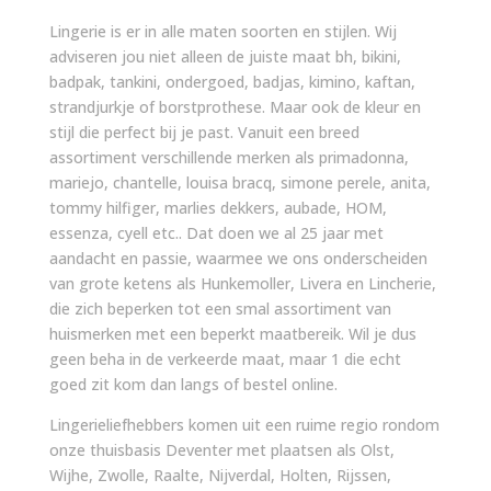
Lingerie is er in alle maten soorten en stijlen. Wij
adviseren jou niet alleen de juiste maat bh, bikini,
badpak, tankini, ondergoed, badjas, kimino, kaftan,
strandjurkje of borstprothese. Maar ook de kleur en
stijl die perfect bij je past. Vanuit een breed
assortiment verschillende merken als primadonna,
mariejo, chantelle, louisa bracq, simone perele, anita,
tommy hilfiger, marlies dekkers, aubade, HOM,
essenza, cyell etc.. Dat doen we al 25 jaar met
aandacht en passie, waarmee we ons onderscheiden
van grote ketens als Hunkemoller, Livera en Lincherie,
die zich beperken tot een smal assortiment van
huismerken met een beperkt maatbereik. Wil je dus
geen beha in de verkeerde maat, maar 1 die echt
goed zit kom dan langs of bestel online.
Lingerieliefhebbers komen uit een ruime regio rondom
onze thuisbasis Deventer met plaatsen als Olst,
Wijhe, Zwolle, Raalte, Nijverdal, Holten, Rijssen,