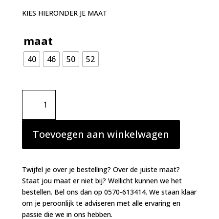
KIES HIERONDER JE MAAT
maat
40
46
50
52
PrimaDonna
Mohala
hoge
taille
Toevoegen aan winkelwagen
slip
eye
shadow
Twijfel je over je bestelling? Over de juiste maat?
aantal
Staat jou maat er niet bij? Wellicht kunnen we het
bestellen. Bel ons dan op 0570-613414. We staan klaar
om je peroonlijk te adviseren met alle ervaring en
passie die we in ons hebben.