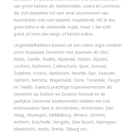
van grote ketens als Hunkemoller, Livera en Lincherie,
die zich beperken tot een smal assortiment van
huismerken met een beperkt maatbereik. Wil je dus
geen beha in de verkeerde maat, maar 1 die echt
goed zit kom dan langs of bestel online.
Lingerieliefhebbers komen uit een ruime regio rondom
onze thuisbasis Deventer met plaatsen als Olst,
Wijhe, Zwolle, Raalte, Nijverdal, Holten, Rijssen,
Lochem, Bathmen, Colmschate, Epse, Gorssel,
Zutphen, Voorst, Apeldoorn, Heerde, Epe, Vaassen,
Hattem, Kemme, Wapenveld, Oene, Terwolde, Teuge
en Twello. Dankzij prachtige topevenementen als
Deventer op Stelten en Dickens Festival en de
jaarlijkse Deventer boekenmarkt hebben we ook
enthousiaste fans in Amsterdam, Rotterdam, Den
Haag, Vlissingen, Middelburg, Almere, Utrecht,
Arnhem, Enschede, Hengelo, Den Bosch, Nijmegen,
Maastricht, Venlo, Breda, Tilburg etc..