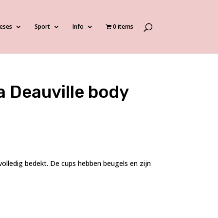
eses
Sport
Info
0 items
 Deauville body
volledig bedekt. De cups hebben beugels en zijn