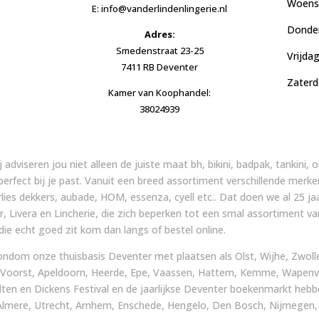
Woensd
E: info@vanderlindenlingerie.nl
Donder
Adres:
Smedenstraat 23-25
Vrijda
7411 RB Deventer
Zaterd
Kamer van Koophandel:
38024939
ij adviseren jou niet alleen de juiste maat bh, bikini, badpak, tankini
 perfect bij je past. Vanuit een breed assortiment verschillende merke
arlies dekkers, aubade, HOM, essenza, cyell etc.. Dat doen we al 25
, Livera en Lincherie, die zich beperken tot een smal assortiment v
ie echt goed zit kom dan langs of bestel online.
ondom onze thuisbasis Deventer met plaatsen als Olst, Wijhe, Zwolle,
 Voorst, Apeldoorn, Heerde, Epe, Vaassen, Hattem, Kemme, Wapenve
ten en Dickens Festival en de jaarlijkse Deventer boekenmarkt heb
lmere, Utrecht, Arnhem, Enschede, Hengelo, Den Bosch, Nijmegen, Ma