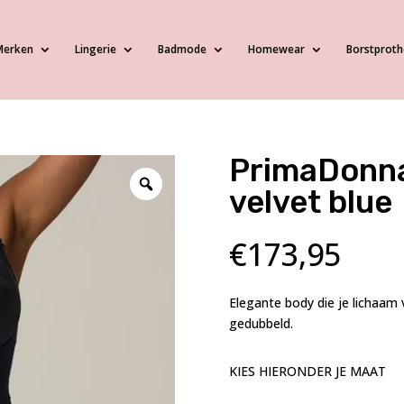
Merken
Lingerie
Badmode
Homewear
Borstproth
PrimaDonna
velvet blue
€
173,95
Elegante body die je lichaam 
gedubbeld.
KIES HIERONDER JE MAAT