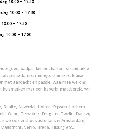
ag 10:00 – 17:30
dag 10:00 – 17:30
g 10:00 – 17:30
ag 10:00 – 17:00
, ondergoed, badjas, kimino, kaftan, strandjurkje
n als primadonna, mariejo, chantelle, louisa
 jaar met aandacht en passie, waarmee we ons
an huismerken met een beperkt maatbereik. Wil
 Raalte, Nijverdal, Holten, Rijssen, Lochem,
ld, Oene, Terwolde, Teuge en Twello. Dankzij
ben we ook enthousiaste fans in Amsterdam,
astricht, Venlo, Breda, Tilburg etc..