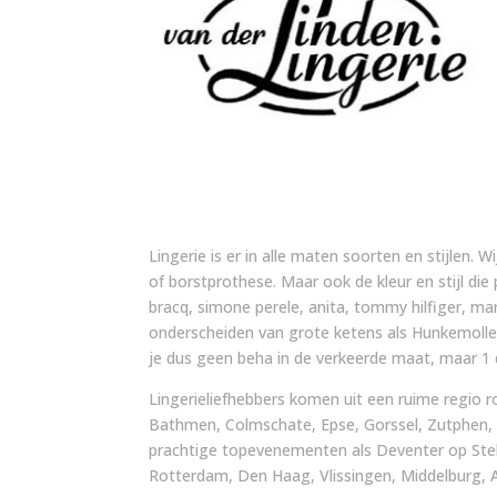
Lingerie is er in alle maten soorten en stijlen. W
of borstprothese. Maar ook de kleur en stijl die
bracq, simone perele, anita, tommy hilfiger, m
onderscheiden van grote ketens als Hunkemoller
je dus geen beha in de verkeerde maat, maar 1 d
Lingerieliefhebbers komen uit een ruime regio r
Bathmen, Colmschate, Epse, Gorssel, Zutphen,
prachtige topevenementen als Deventer op Stel
Rotterdam, Den Haag, Vlissingen, Middelburg, A