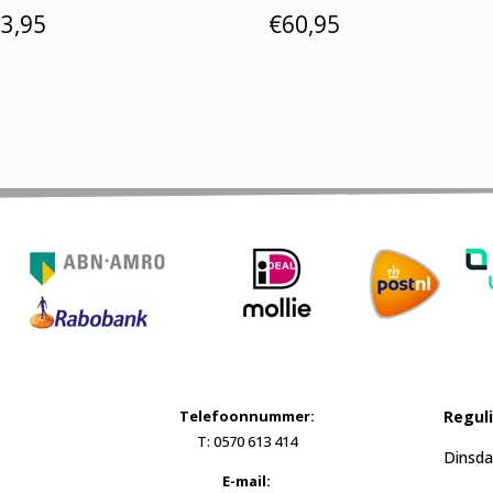
3,95
€
60,95
Telefoonnummer:
Regul
T: 0570 613 414
Dinsda
E-mail: