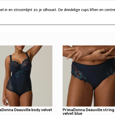
bel in en stroomlijnt zo je silhouet. De driedelige cups liften en cen
aDonna Deauville body velvet
PrimaDonna Deauville string
velvet blue