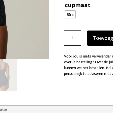
cupmaat
95E
PrimaDonna
Toevoeg
Deauville
body
velvet
blue
Voor jou is niets vervelender 
aantal
over je bestelling? Over de ju
kunnen we het bestellen. Bel
persoonlijk te adviseren met a
atie