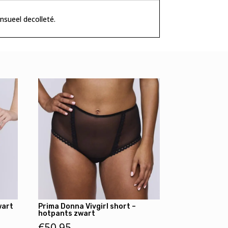
nsueel decolleté.
wart
Prima Donna Vivgirl short –
hotpants zwart
€
50,95