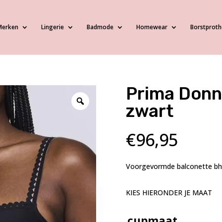
Merken
Lingerie
Badmode
Homewear
Borstproth
Prima Donna
zwart
€
96,95
Voorgevormde balconette bh 
KIES HIERONDER JE MAAT
cupmaat