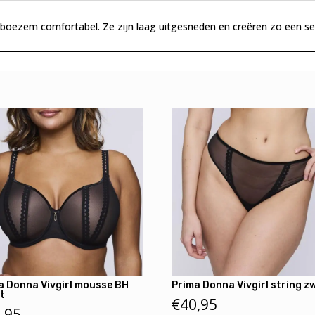
le boezem comfortabel. Ze zijn laag uitgesneden en creëren zo een se
a Donna Vivgirl mousse BH
Prima Donna Vivgirl string z
t
€
40,95
,95