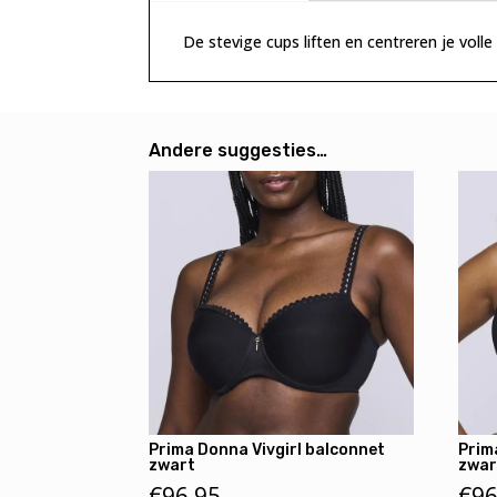
De stevige cups liften en centreren je vol
Andere suggesties…
Prima Donna Vivgirl balconnet
Prim
zwart
zwar
€
96,95
€
96