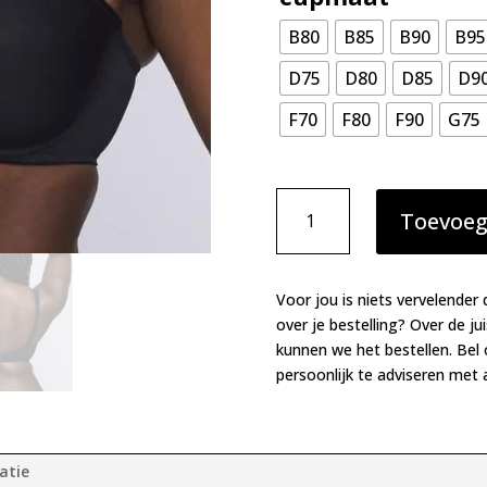
B80
B85
B90
B95
D75
D80
D85
D9
F70
F80
F90
G75
Prima
Toevoeg
Donna
Vivgirl
balconnet
zwart
Voor jou is niets vervelender 
aantal
over je bestelling? Over de ju
kunnen we het bestellen. Bel
persoonlijk te adviseren met a
atie