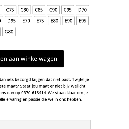
C75
C80
C85
C90
C95
D70
0
D95
E70
E75
E80
E90
E95
G80
en aan winkelwagen
dan iets bezorgd krijgen dat niet past. Twijfel je
iste maat? Staat jou maat er niet bij? Wellicht
 ons dan op 0570-613414. We staan klaar om je
lle ervaring en passie die we in ons hebben.