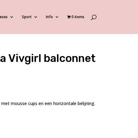
eses
Sport
Info
0 items
 Vivgirl balconnet
met mousse cups en een horizontale belijning.