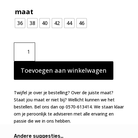
maat
36
38
40
42
44
46
Prima
Donna
Swim
Dalice
Toevoegen aan winkelwagen
bikini
slip
Sauvage
Twijfel je over je bestelling? Over de juiste maat?
Shine
Staat jou maat er niet bij? Wellicht kunnen we het
aantal
bestellen. Bel ons dan op 0570-613414. We staan klaar
om je peroonlijk te adviseren met alle ervaring en
passie die we in ons hebben.
Andere suggesties…