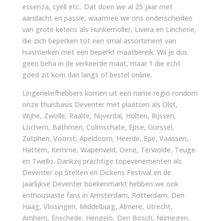
essenza, cyell etc.. Dat doen we al 25 jaar met
aandacht en passie, waarmee we ons onderscheiden
van grote ketens als Hunkemoller, Livera en Lincherie,
die zich beperken tot een smal assortiment van
huismerken met een beperkt maatbereik. Wil je dus
geen beha in de verkeerde maat, maar 1 die echt
goed zit kom dan langs of bestel online.
Lingerieliefhebbers komen uit een ruime regio rondom
onze thuisbasis Deventer met plaatsen als Olst,
Wijhe, Zwolle, Raalte, Nijverdal, Holten, Rijssen,
Lochem, Bathmen, Colmschate, Epse, Gorssel,
Zutphen, Voorst, Apeldoorn, Heerde, Epe, Vaassen,
Hattem, Kemme, Wapenveld, Oene, Terwolde, Teuge
en Twello. Dankzij prachtige topevenementen als
Deventer op Stelten en Dickens Festival en de
jaarlijkse Deventer boekenmarkt hebben we ook
enthousiaste fans in Amsterdam, Rotterdam, Den
Haag, Vlissingen, Middelburg, Almere, Utrecht,
Arnhem, Enschede, Hengelo, Den Bosch, Nijmegen,