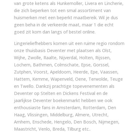
van grote ketens als Hunkemoller, Livera en Lincherie,
die zich beperken tot een smal assortiment van
huismerken met een beperkt maatbereik. Wil je dus
geen beha in de verkeerde maat, maar 1 die echt
goed zit kom dan langs of bestel online.
Lingerieliefhebbers komen uit een ruime regio rondom
onze thuisbasis Deventer met plaatsen als Olst,
Wijhe, Zwolle, Raalte, Nijverdal, Holten, Rijssen,
Lochem, Bathmen, Colmschate, Epse, Gorssel,
Zutphen, Voorst, Apeldoorn, Heerde, Epe, Vaassen,
Hattem, Kemme, Wapenveld, Oene, Terwolde, Teuge
en Twello. Dankzij prachtige topevenementen als
Deventer op Stelten en Dickens Festival en de
jaarlijkse Deventer boekenmarkt hebben we ook
enthousiaste fans in Amsterdam, Rotterdam, Den
Haag, Vlissingen, Middelburg, Almere, Utrecht,
Arnhem, Enschede, Hengelo, Den Bosch, Nijmegen,
Maastricht, Venlo, Breda, Tilburg etc..