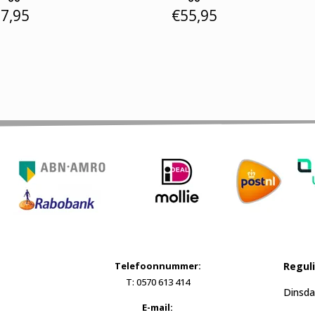
7,95
€
55,95
Telefoonnummer:
Regul
T: 0570 613 414
Dinsda
E-mail: