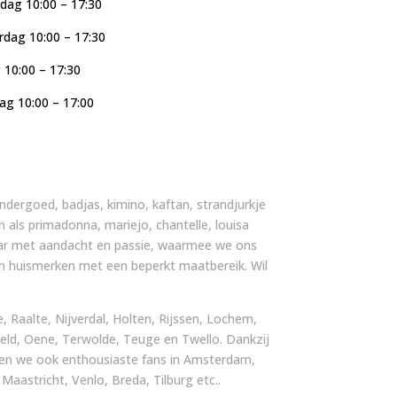
ag 10:00 – 17:30
dag 10:00 – 17:30
g 10:00 – 17:30
ag 10:00 – 17:00
, ondergoed, badjas, kimino, kaftan, strandjurkje
n als primadonna, mariejo, chantelle, louisa
 jaar met aandacht en passie, waarmee we ons
an huismerken met een beperkt maatbereik. Wil
 Raalte, Nijverdal, Holten, Rijssen, Lochem,
ld, Oene, Terwolde, Teuge en Twello. Dankzij
ben we ook enthousiaste fans in Amsterdam,
astricht, Venlo, Breda, Tilburg etc..