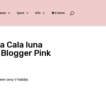
eses
Sport
Info
0 items
a Cala luna
Blogger Pink
en sexy V-halslijn.