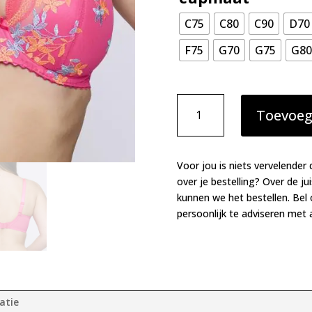
C75
C80
C90
D70
F75
G70
G75
G80
Prima
Toevoeg
Donna
Cala
luna
mousse
Voor jou is niets vervelender 
BH
over je bestelling? Over de ju
Blogger
kunnen we het bestellen. Bel
Pink
persoonlijk te adviseren met a
aantal
atie