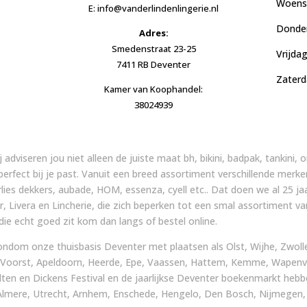
Woensd
E: info@vanderlindenlingerie.nl
Donder
Adres:
Smedenstraat 23-25
Vrijda
7411 RB Deventer
Zaterd
Kamer van Koophandel:
38024939
ij adviseren jou niet alleen de juiste maat bh, bikini, badpak, tankini
 perfect bij je past. Vanuit een breed assortiment verschillende merke
arlies dekkers, aubade, HOM, essenza, cyell etc.. Dat doen we al 25
, Livera en Lincherie, die zich beperken tot een smal assortiment v
ie echt goed zit kom dan langs of bestel online.
ondom onze thuisbasis Deventer met plaatsen als Olst, Wijhe, Zwolle,
 Voorst, Apeldoorn, Heerde, Epe, Vaassen, Hattem, Kemme, Wapenve
ten en Dickens Festival en de jaarlijkse Deventer boekenmarkt heb
lmere, Utrecht, Arnhem, Enschede, Hengelo, Den Bosch, Nijmegen, Ma