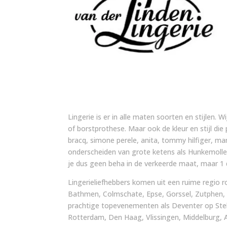
Lingerie is er in alle maten soorten en stijlen. W
of borstprothese. Maar ook de kleur en stijl die
bracq, simone perele, anita, tommy hilfiger, m
onderscheiden van grote ketens als Hunkemoller
je dus geen beha in de verkeerde maat, maar 1 d
Lingerieliefhebbers komen uit een ruime regio r
Bathmen, Colmschate, Epse, Gorssel, Zutphen,
prachtige topevenementen als Deventer op Stel
Rotterdam, Den Haag, Vlissingen, Middelburg, A