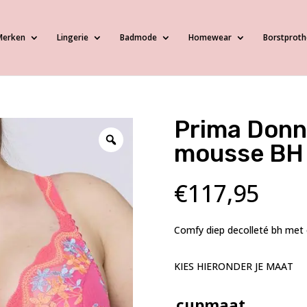
Merken
Lingerie
Badmode
Homewear
Borstproth
Prima Donn
mousse BH 
€
117,95
Comfy diep decolleté bh met e
KIES HIERONDER JE MAAT
cupmaat