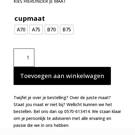
KIES HIERONDER JE MAAT
cupmaat
A70
A75
B70
B75
Marie
Jo
Swim
Tomar
Toevoegen aan winkelwagen
voorgevormde
bikinitop
Earth
Twijfel je over je bestelling? Over de juiste maat?
aantal
Staat jou maat er niet bij? Wellicht kunnen we het
bestellen. Bel ons dan op 0570-613414. We staan klaar
om je peroonlijk te adviseren met alle ervaring en
passie die we in ons hebben.