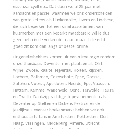
essenza, cyell etc.. Dat doen we al 25 jaar met
aandacht en passie, waarmee we ons onderscheiden
van grote ketens als Hunkemoller, Livera en Lincherie,
die zich beperken tot een smal assortiment van
huismerken met een beperkt maatbereik. Wil je dus
geen beha in de verkeerde maat, maar 1 die echt
goed zit kom dan langs of bestel online.
Lingerieliefhebbers komen uit een ruime regio rondom
onze thuisbasis Deventer met plaatsen als Olst,
Wijhe, Zwolle, Raalte, Nijverdal, Holten, Rijssen,
Lochem, Bathmen, Colmschate, Epse, Gorssel,
Zutphen, Voorst, Apeldoorn, Heerde, Epe, Vaassen,
Hattem, Kemme, Wapenveld, Oene, Terwolde, Teuge
en Twello. Dankzij prachtige topevenementen als
Deventer op Stelten en Dickens Festival en de
jaarlijkse Deventer boekenmarkt hebben we ook
enthousiaste fans in Amsterdam, Rotterdam, Den
Haag, Vlissingen, Middelburg, Almere, Utrecht,