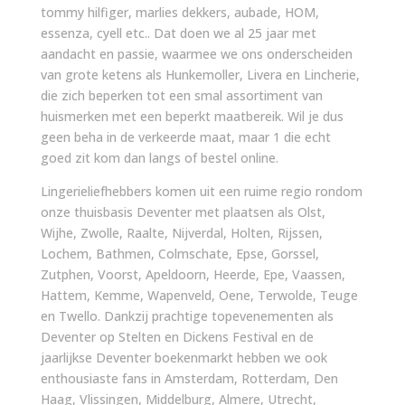
tommy hilfiger, marlies dekkers, aubade, HOM,
essenza, cyell etc.. Dat doen we al 25 jaar met
aandacht en passie, waarmee we ons onderscheiden
van grote ketens als Hunkemoller, Livera en Lincherie,
die zich beperken tot een smal assortiment van
huismerken met een beperkt maatbereik. Wil je dus
geen beha in de verkeerde maat, maar 1 die echt
goed zit kom dan langs of bestel online.
Lingerieliefhebbers komen uit een ruime regio rondom
onze thuisbasis Deventer met plaatsen als Olst,
Wijhe, Zwolle, Raalte, Nijverdal, Holten, Rijssen,
Lochem, Bathmen, Colmschate, Epse, Gorssel,
Zutphen, Voorst, Apeldoorn, Heerde, Epe, Vaassen,
Hattem, Kemme, Wapenveld, Oene, Terwolde, Teuge
en Twello. Dankzij prachtige topevenementen als
Deventer op Stelten en Dickens Festival en de
jaarlijkse Deventer boekenmarkt hebben we ook
enthousiaste fans in Amsterdam, Rotterdam, Den
Haag, Vlissingen, Middelburg, Almere, Utrecht,