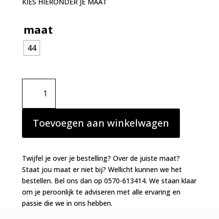
KIES HIERONDER JE MAAT
maat
44
Marie
Jo
Swim
speciale
Toevoegen aan winkelwagen
bikinislip
Tinjis
Golden
Twijfel je over je bestelling? Over de juiste maat?
Olive
Staat jou maat er niet bij? Wellicht kunnen we het
aantal
bestellen. Bel ons dan op 0570-613414. We staan klaar
om je peroonlijk te adviseren met alle ervaring en
passie die we in ons hebben.