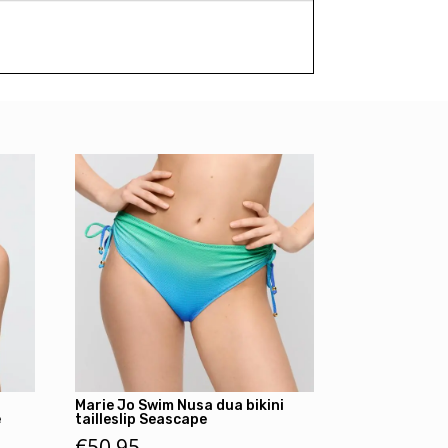
Marie Jo Swim Nusa dua bikini
e
tailleslip Seascape
€
50,95