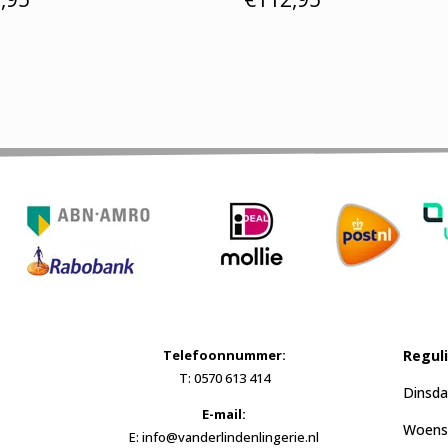
Telefoonnummer:
Regul
T: 0570 613 414
Dinsda
E-mail:
Woensd
E: info@vanderlindenlingerie.nl