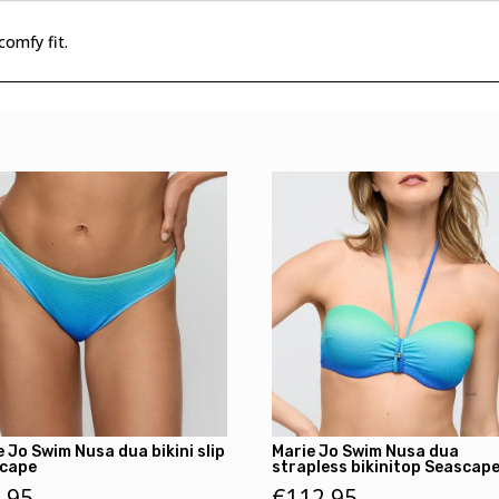
comfy fit.
e Jo Swim Nusa dua bikini slip
Marie Jo Swim Nusa dua
cape
strapless bikinitop Seascap
,95
€
112,95