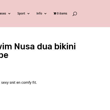
eses
Sport
Info
0 items
im Nusa dua bikini
pe
 sexy snit en comfy fit.