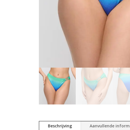
Beschrijving
Aanvullende inform