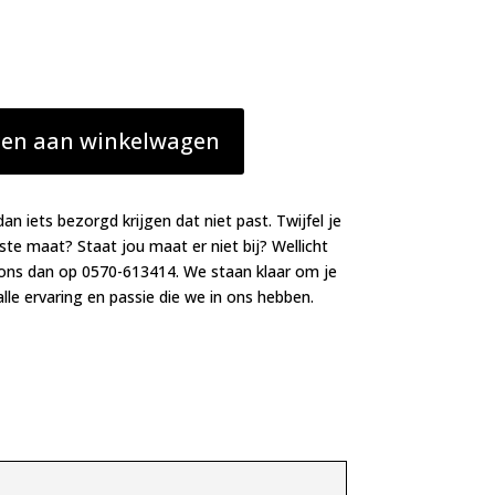
en aan winkelwagen
dan iets bezorgd krijgen dat niet past. Twijfel je
iste maat? Staat jou maat er niet bij? Wellicht
 ons dan op 0570-613414. We staan klaar om je
lle ervaring en passie die we in ons hebben.