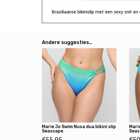
Braziliaanse bikinislip met een sexy snit en 
Andere suggesties…
Marie Jo Swim Nusa dua bikini slip
Mari
Seascape
Seas
€
55,95
€
50