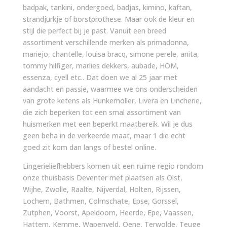
badpak, tankini, ondergoed, badjas, kimino, kaftan,
strandjurkje of borstprothese. Maar ook de kleur en
stijl die perfect bij je past. Vanuit een breed
assortiment verschillende merken als primadonna,
mariejo, chantelle, louisa bracq, simone perele, anita,
tommy hilfiger, marlies dekkers, aubade, HOM,
essenza, cyell etc.. Dat doen we al 25 jaar met
aandacht en passie, waarmee we ons onderscheiden
van grote ketens als Hunkemoller, Livera en Lincherie,
die zich beperken tot een smal assortiment van
huismerken met een beperkt maatbereik. Wil je dus
geen beha in de verkeerde maat, maar 1 die echt
goed zit kom dan langs of bestel online.
Lingerieliefhebbers komen uit een ruime regio rondom
onze thuisbasis Deventer met plaatsen als Olst,
Wijhe, Zwolle, Raalte, Nijverdal, Holten, Rijssen,
Lochem, Bathmen, Colmschate, Epse, Gorssel,
Zutphen, Voorst, Apeldoorn, Heerde, Epe, Vaassen,
Hattem, Kemme, Wapenveld, Oene, Terwolde, Teuge