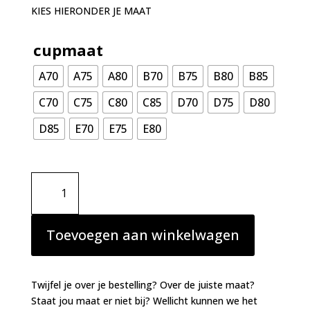
KIES HIERONDER JE MAAT
cupmaat
A70
A75
A80
B70
B75
B80
B85
C70
C75
C80
C85
D70
D75
D80
D85
E70
E75
E80
Marie
Jo
Swim
Norma
Toevoegen aan winkelwagen
jeanne
balconnet
bikinitop
Twijfel je over je bestelling? Over de juiste maat?
Tropical
Staat jou maat er niet bij? Wellicht kunnen we het
Sunset