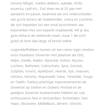
tommy hilfiger, marlies dekkers, aubade, HOM,
essenza, cyell etc.. Dat doen we al 25 jaar met
aandacht en passie, waarmee we ons onderscheiden
van grote ketens als Hunkemoller, Livera en Lincherie,
die zich beperken tot een smal assortiment van
huismerken met een beperkt maatbereik. Wil je dus
geen beha in de verkeerde maat, maar 1 die echt
goed zit kom dan langs of bestel online.
Lingerieliefhebbers komen uit een ruime regio rondom
onze thuisbasis Deventer met plaatsen als Olst,
Wijhe, Zwolle, Raalte, Nijverdal, Holten, Rijssen,
Lochem, Bathmen, Colmschate, Epse, Gorssel,
Zutphen, Voorst, Apeldoorn, Heerde, Epe, Vaassen,
Hattem, Kemme, Wapenveld, Oene, Terwolde, Teuge
en Twello. Dankzij prachtige topevenementen als
Deventer op Stelten en Dickens Festival en de
jaarlijkse Deventer boekenmarkt hebben we ook
enthousiaste fans in Amsterdam, Rotterdam, Den
Haag, Vlissingen, Middelburg, Almere, Utrecht,