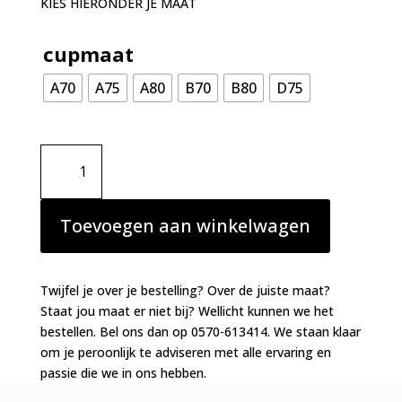
KIES HIERONDER JE MAAT
cupmaat
A70
A75
A80
B70
B80
D75
Marie
Jo
Swim
Emly
Toevoegen aan winkelwagen
push-
up
bikinitop
Twijfel je over je bestelling? Over de juiste maat?
Electric
Staat jou maat er niet bij? Wellicht kunnen we het
Blue
bestellen. Bel ons dan op 0570-613414. We staan klaar
aantal
om je peroonlijk te adviseren met alle ervaring en
passie die we in ons hebben.