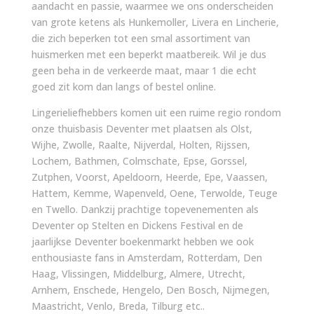
aandacht en passie, waarmee we ons onderscheiden
van grote ketens als Hunkemoller, Livera en Lincherie,
die zich beperken tot een smal assortiment van
huismerken met een beperkt maatbereik. Wil je dus
geen beha in de verkeerde maat, maar 1 die echt
goed zit kom dan langs of bestel online.
Lingerieliefhebbers komen uit een ruime regio rondom
onze thuisbasis Deventer met plaatsen als Olst,
Wijhe, Zwolle, Raalte, Nijverdal, Holten, Rijssen,
Lochem, Bathmen, Colmschate, Epse, Gorssel,
Zutphen, Voorst, Apeldoorn, Heerde, Epe, Vaassen,
Hattem, Kemme, Wapenveld, Oene, Terwolde, Teuge
en Twello. Dankzij prachtige topevenementen als
Deventer op Stelten en Dickens Festival en de
jaarlijkse Deventer boekenmarkt hebben we ook
enthousiaste fans in Amsterdam, Rotterdam, Den
Haag, Vlissingen, Middelburg, Almere, Utrecht,
Arnhem, Enschede, Hengelo, Den Bosch, Nijmegen,
Maastricht, Venlo, Breda, Tilburg etc..