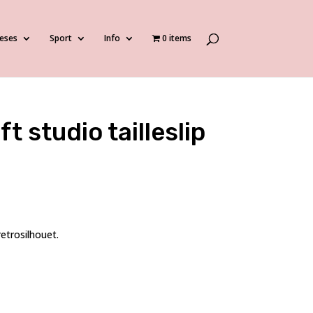
eses
Sport
Info
0 items
t studio tailleslip
retrosilhouet.