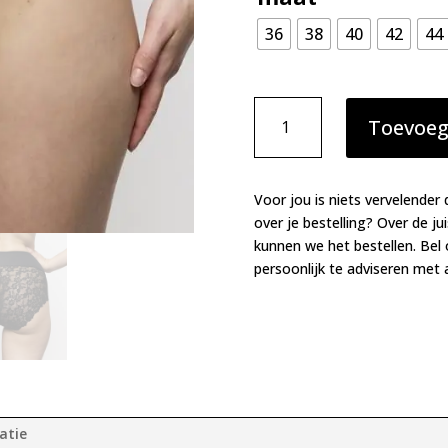
36
38
40
42
44
Marie
Toevoeg
Jo
Soft
studio
tailleslip
Voor jou is niets vervelender 
zwart
over je bestelling? Over de ju
aantal
kunnen we het bestellen. Bel
persoonlijk te adviseren met a
atie