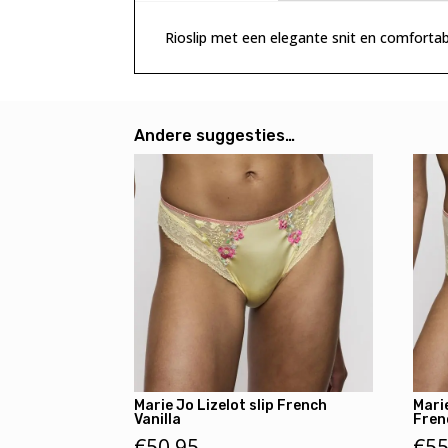
Rioslip met een elegante snit en comforta
Andere suggesties…
Marie Jo Lizelot slip French
Mari
Vanilla
Fren
€
50,95
€
55