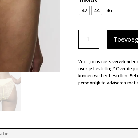
42
44
46
Marie
Toevoeg
Jo
Lizelot
slip
French
Voor jou is niets vervelender 
Vanilla
over je bestelling? Over de ju
aantal
kunnen we het bestellen. Bel
persoonlijk te adviseren met a
atie