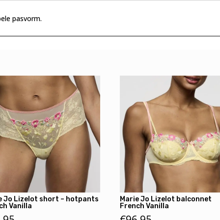
bele pasvorm.
e Jo Lizelot short – hotpants
Marie Jo Lizelot balconnet
ch Vanilla
French Vanilla
,95
€
96,95