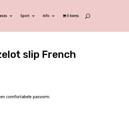
eses
Sport
Info
0 items
zelot slip French
t en comfortabele pasvorm.