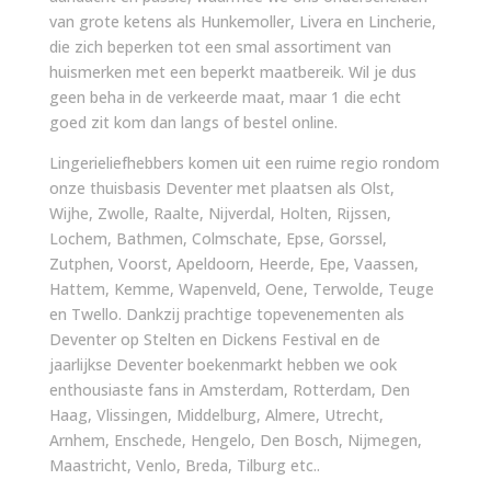
van grote ketens als Hunkemoller, Livera en Lincherie,
die zich beperken tot een smal assortiment van
huismerken met een beperkt maatbereik. Wil je dus
geen beha in de verkeerde maat, maar 1 die echt
goed zit kom dan langs of bestel online.
Lingerieliefhebbers komen uit een ruime regio rondom
onze thuisbasis Deventer met plaatsen als Olst,
Wijhe, Zwolle, Raalte, Nijverdal, Holten, Rijssen,
Lochem, Bathmen, Colmschate, Epse, Gorssel,
Zutphen, Voorst, Apeldoorn, Heerde, Epe, Vaassen,
Hattem, Kemme, Wapenveld, Oene, Terwolde, Teuge
en Twello. Dankzij prachtige topevenementen als
Deventer op Stelten en Dickens Festival en de
jaarlijkse Deventer boekenmarkt hebben we ook
enthousiaste fans in Amsterdam, Rotterdam, Den
Haag, Vlissingen, Middelburg, Almere, Utrecht,
Arnhem, Enschede, Hengelo, Den Bosch, Nijmegen,
Maastricht, Venlo, Breda, Tilburg etc..