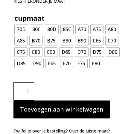
KIES HIERONDER JE MAAT
cupmaat
70D
80C
80D
85C
A70
A75
A80
A85
B70
B75
B80
B90
C65
C70
C75
C80
C90
D65
D70
D75
D80
D85
D90
E65
E70
E75
E80
Marie
Jo
Avero
mousse
Toevoegen aan winkelwagen
BH
Ivory
Petal
Twijfel je over je bestelling? Over de juiste maat?
aantal