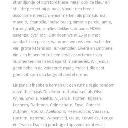
strandjurkje of borstprothese. Maar ook de kleur en
stijl die perfect bij je past. Vanuit een breed
assortiment verschillende merken als primadonna,
mariejo, chantelle, louisa bracq, simone perele, anita,
tommy hilfiger, marlies dekkers, aubade, HOM,
essenza, cyell etc.. Dat doen we al 25 jaar met
aandacht en passie, waarmee we ons onderscheiden
van grote ketens als Hunkemoller, Livera en Lincherie,
die zich beperken tot een smal assortiment van
huismerken met een beperkt maatbereik. Wil je dus
geen beha in de verkeerde maat, maar 1 die echt
goed zit kom dan langs of bestel online.
Lingerieliefhebbers komen uit een ruime regio rondom
onze thuisbasis Deventer met plaatsen als Olst,
Wijhe, Zwolle, Raalte, Nijverdal, Holten, Rijssen,
Lochem, Bathmen, Colmschate, Epse, Gorssel,
Zutphen, Voorst, Apeldoorn, Heerde, Epe, Vaassen,
Hattem, Kemme, Wapenveld, Oene, Terwolde, Teuge
en Twello. Dankzij prachtige topevenementen als