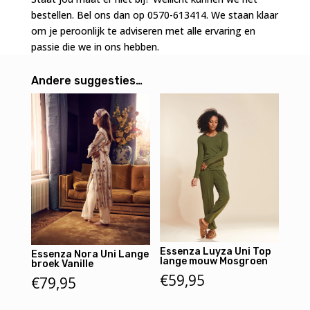
aantal
bestellen. Bel ons dan op 0570-613414. We staan klaar
om je peroonlijk te adviseren met alle ervaring en
passie die we in ons hebben.
Andere suggesties…
Essenza Luyza Uni Top
Essenza Nora Uni Lange
lange mouw Mosgroen
broek Vanille
€
59,95
€
79,95