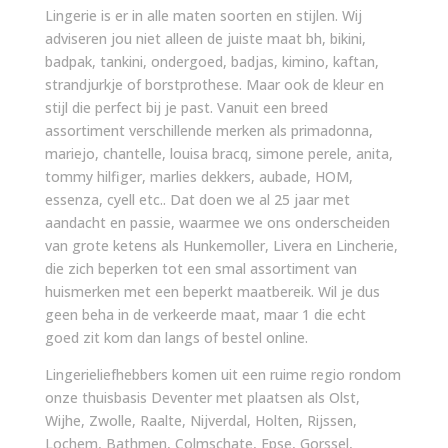
Lingerie is er in alle maten soorten en stijlen. Wij
adviseren jou niet alleen de juiste maat bh, bikini,
badpak, tankini, ondergoed, badjas, kimino, kaftan,
strandjurkje of borstprothese. Maar ook de kleur en
stijl die perfect bij je past. Vanuit een breed
assortiment verschillende merken als primadonna,
mariejo, chantelle, louisa bracq, simone perele, anita,
tommy hilfiger, marlies dekkers, aubade, HOM,
essenza, cyell etc.. Dat doen we al 25 jaar met
aandacht en passie, waarmee we ons onderscheiden
van grote ketens als Hunkemoller, Livera en Lincherie,
die zich beperken tot een smal assortiment van
huismerken met een beperkt maatbereik. Wil je dus
geen beha in de verkeerde maat, maar 1 die echt
goed zit kom dan langs of bestel online.
Lingerieliefhebbers komen uit een ruime regio rondom
onze thuisbasis Deventer met plaatsen als Olst,
Wijhe, Zwolle, Raalte, Nijverdal, Holten, Rijssen,
Lochem, Bathmen, Colmschate, Epse, Gorssel,