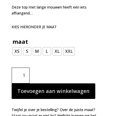
Deze top met lange mouwen heeft een iets
afhangend…
KIES HIERONDER JE MAAT
maat
XS
S
M
L
XL
XXL
Essenza
Denna
Uni
Top
Toevoegen aan winkelwagen
lange
mouw
Basil
Twijfel je over je bestelling? Over de juiste maat?
green
Staat jou maat er niet bij? Wellicht kunnen we het